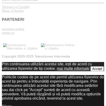
Termeni și Condiții
Retur și livrare
PARTENERI
suceava.online
onrec.ro
Copyright 2009-2025 Televiziunea Intermedia.
Prin continuarea utilizării acestui site, ești de acord cu
utilizarea fișierelor de tip cookie.
mai multe informații
Accept
Politicile cookie de pe acest site permit utilizarea fișierelor de
acest tip pentru a îmbunătăți experiența de navigare. Prin
continuarea utilizării acestui site fără modificarea setărilor
sau dai click pe ”Accept” sunteți de acord cu această
prevedere. Vă puteți răzgândi și vă puteți modifica opțiunile
privind aprobarea oricând, revenind la acest site.