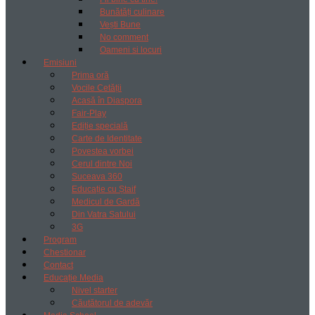
Bunătăți culinare
Vești Bune
No comment
Oameni si locuri
Emisiuni
Prima oră
Vocile Cetății
Acasă în Diaspora
Fair-Play
Ediție specială
Carte de Identitate
Povestea vorbei
Cerul dintre Noi
Suceava 360
Educație cu Ștaif
Medicul de Gardă
Din Vatra Satului
3G
Program
Chestionar
Contact
Educație Media
Nivel starter
Căutătorul de adevăr