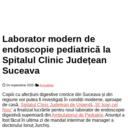
Laborator modern de
endoscopie pediatrică la
Spitalul Clinic Județean
Suceava
24 septembrie 2025
/
Actualitate
Copiii cu afecțiuni digestive cronice din Suceava și din
regiune vor putea fi investigați în condiții moderne, aproape
de casă.
Spitalul Clinic Județean de Urgență „Sf. Ioan cel
Nou”
a finalizat lucrările pentru noul laborator de endoscopie
digestivă superioară din
Ambulatoriul de Pediatrie
. Anunțul a
fost făcut în ultima zi de mandat interimar de manager a
doctorului Ionuț Jurchiș.