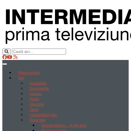
Prima pagină
Știri
Actualitate
Evenimente
Interviu
Politic
Electoral
Sport
Comentariul zilei
Reportaje
Despre afaceri… și alte taxe
Fii bine cu tine!