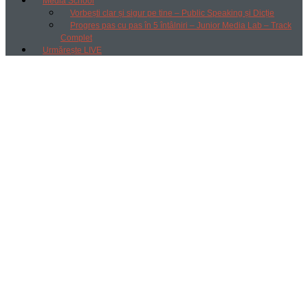
Media School
Vorbești clar și sigur pe tine – Public Speaking și Dicție
Progres pas cu pas în 5 întâlniri – Junior Media Lab – Track
Complet
Urmărește LIVE