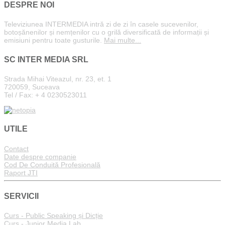
DESPRE NOI
Televiziunea INTERMEDIA intră zi de zi în casele sucevenilor,
botoșănenilor și nemțenilor cu o grilă diversificată de informații și
emisiuni pentru toate gusturile.
Mai multe...
SC INTER MEDIA SRL
Strada Mihai Viteazul, nr. 23, et. 1
720059, Suceava
Tel / Fax: + 4 0230523011
UTILE
Contact
Date despre companie
Cod De Conduită Profesională
Raport JTI
SERVICII
Curs - Public Speaking și Dicție
Curs - Junior Media Lab