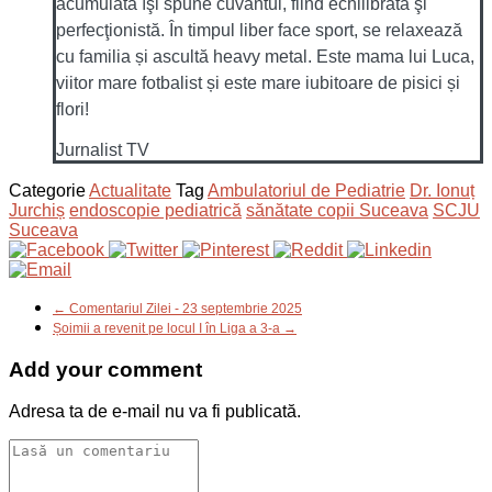
acumulată îşi spune cuvântul, fiind echilibrată şi
perfecţionistă. În timpul liber face sport, se relaxează
cu familia și ascultă heavy metal. Este mama lui Luca,
viitor mare fotbalist și este mare iubitoare de pisici și
flori!
Jurnalist TV
Categorie
Actualitate
Tag
Ambulatoriul de Pediatrie
Dr. Ionuț
Jurchiș
endoscopie pediatrică
sănătate copii Suceava
SCJU
Suceava
← Comentariul Zilei - 23 septembrie 2025
Șoimii a revenit pe locul I în Liga a 3-a →
Add your comment
Adresa ta de e-mail nu va fi publicată.