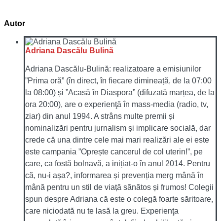
Autor
Adriana Dascălu Bulină
Adriana Dascălu-Bulină: realizatoare a emisiunilor
”Prima oră” (în direct, în fiecare dimineață, de la 07:00
la 08:00) și ”Acasă în Diaspora” (difuzată marțea, de la
ora 20:00), are o experienţă în mass-media (radio, tv,
ziar) din anul 1994. A strâns multe premii și
nominalizări pentru jurnalism și implicare socială, dar
crede că una dintre cele mai mari realizări ale ei este
este campania ”Oprește cancerul de col uterin!”, pe
care, ca fostă bolnavă, a inițiat-o în anul 2014. Pentru
că, nu-i așa?, informarea și prevenția merg mână în
mână pentru un stil de viață sănătos și frumos! Colegii
spun despre Adriana că este o colegă foarte săritoare,
care niciodată nu te lasă la greu. Experienţa