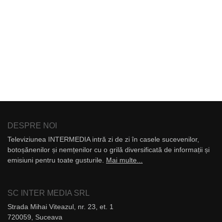
DESPRE NOI
Televiziunea INTERMEDIA intră zi de zi în casele sucevenilor,
botoșănenilor și nemțenilor cu o grilă diversificată de informații și
emisiuni pentru toate gusturile.
Mai multe...
SC INTER MEDIA SRL
Strada Mihai Viteazul, nr. 23, et. 1
720059, Suceava