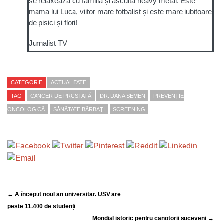
se relaxează cu familia și ascultă heavy metal. Este
mama lui Luca, viitor mare fotbalist și este mare iubitoare
de pisici și flori!
Jurnalist TV
CATEGORIE
ACTUALITATE
TAG
CANCER DE PROSTATĂ
DR. DANA SEMEN
PREVENȚIE
ONCOLOGICĂ
SĂNĂTATE BĂRBAȚI
SCREENING
← A început noul an universitar. USV are
peste 11.400 de studenți
Mondial istoric pentru canotorii suceveni →