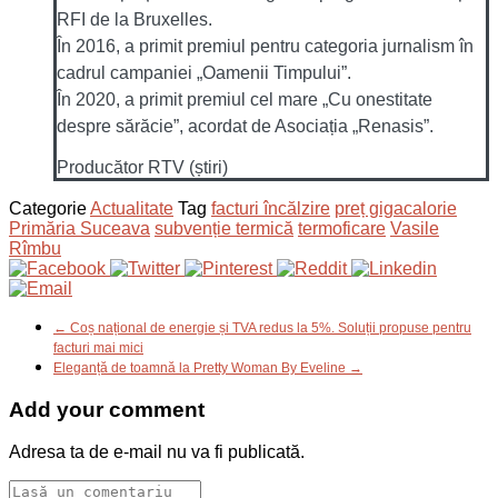
RFI de la Bruxelles.
În 2016, a primit premiul pentru categoria jurnalism în
cadrul campaniei „Oamenii Timpului”.
În 2020, a primit premiul cel mare „Cu onestitate
despre sărăcie”, acordat de Asociația „Renasis”.
Producător RTV (știri)
Categorie
Actualitate
Tag
facturi încălzire
preț gigacalorie
Primăria Suceava
subvenție termică
termoficare
Vasile
Rîmbu
← Coș național de energie și TVA redus la 5%. Soluții propuse pentru
facturi mai mici
Eleganță de toamnă la Pretty Woman By Eveline →
Add your comment
Adresa ta de e-mail nu va fi publicată.