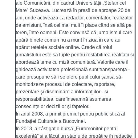
ale Comunicării, din cadrul Universității „Ștefan cel
Mare” Suceava. Lucrează în presă de aproape 20 de
ani, unde activează ca redactor, comentator, realizator
de emisiuni, însă cel mai mult îi place când se află pe
teren, între oameni. Este convinsă că jurnalismul care
apără binele comun nu a murit în ziua în care au
apărut rețelele sociale online. Crede că rolul
jurnalistului este să lupte pentru restabilirea realității și
abordează teme cu miză comunitară. Valorile care îi
ghidează activitatea profesională sunt transparența -
care presupune să i se ofere publicului șansa să
monitorizeze procesul de colectare, raportare,
prezentare şi diseminare a informaţiilor - și
responsabilitatea, care înseamnă asumarea
consecințelor deciziilor și faptelor.
În anul 2008, a primit premiul pentru publicistică al
Fundaţiei Culturale a Bucovinei.
În 2013, a câștigat o bursă „Euromonitor pentru
excelență” și a făcut un stagiu de pregătire în redacție