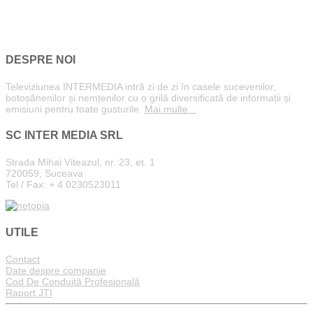
DESPRE NOI
Televiziunea INTERMEDIA intră zi de zi în casele sucevenilor,
botoșănenilor și nemțenilor cu o grilă diversificată de informații și
emisiuni pentru toate gusturile.
Mai multe...
SC INTER MEDIA SRL
Strada Mihai Viteazul, nr. 23, et. 1
720059, Suceava
Tel / Fax: + 4 0230523011
UTILE
Contact
Date despre companie
Cod De Conduită Profesională
Raport JTI