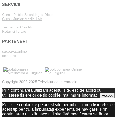
SERVICII
Curs - Public Speaking și Dicție
Curs - Junior Media Lab
Termeni și Condiții
Retur și livrare
PARTENERI
suceava.online
onrec.ro
Copyright 2009-2025 Televiziunea Intermedia.
Prin continuarea utilizării acestui site, ești de acord cu
utilizarea fișierelor de tip cookie.
mai multe informații
Accept
Politicile cookie de pe acest site permit utilizarea fișierelor de
acest tip pentru a îmbunătăți experiența de navigare. Prin
continuarea utilizării acestui site fără modificarea setărilor