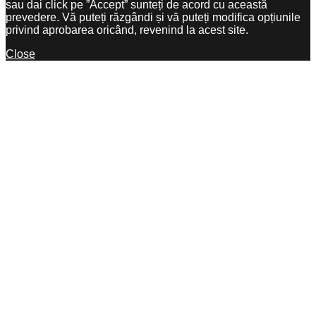
sau dai click pe ”Accept” sunteți de acord cu această
prevedere. Vă puteți răzgândi și vă puteți modifica opțiunile
privind aprobarea oricând, revenind la acest site.
Close