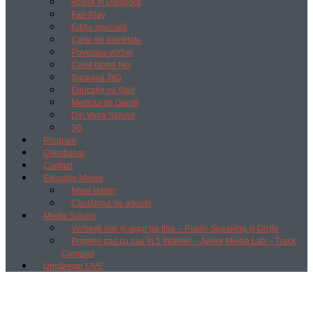
Acasă în Diaspora
Fair-Play
Ediție specială
Carte de Identitate
Povestea vorbei
Cerul dintre Noi
Suceava 360
Educație cu Ștaif
Medicul de Gardă
Din Vatra Satului
3G
Program
Chestionar
Contact
Educație Media
Nivel starter
Căutătorul de adevăr
Media School
Vorbești clar și sigur pe tine – Public Speaking și Dicție
Progres pas cu pas în 5 întâlniri – Junior Media Lab – Track
Complet
Urmărește LIVE