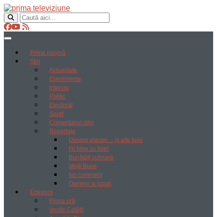
Prima pagină
Știri
Actualitate
Evenimente
Interviu
Politic
Electoral
Sport
Comentariul zilei
Reportaje
Despre afaceri… și alte taxe
Fii bine cu tine!
Bunătăți culinare
Vești Bune
No comment
Oameni si locuri
Emisiuni
Prima oră
Vocile Cetății