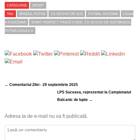
CATEGORIE
SPORT
TAG
BRADUL PUTNA
CS VICOVU DE SUS
FOTBAL SUCEAVA
LIGA A
4-A SUCEAVA
START PERFECT FRAZĂ CHEIE: CS VICOVU DE SUS BRADUL
PUTNA LIGA A 4-A
← Comentariul Zilei - 29 septembrie 2025
LPS Suceava, reprezentat la Campionatul
Balcanic de lupte →
Adresa ta de e-mail nu va fi publicată.