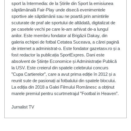
sport la Intermedia: de la Știrile din Sport la emisiunea
săptămânală Fair-Play unde disecă evenimentele
sportive ale săptămânii sau ne poartă prin amintirile
scuturate de praf ale sportului de altădată, digitalizat de
pe casetele vechi pe care le-am arhivat de-a lungul
anilor. Este membru fondator al Brigăzii Dakay, din
galeria echipei de fotbal Cetatea Suceava, a cărei pagină
de internet a administrat-o. Este fondator gazetasv.ro și a
fost redactor la publicația SportExpres. Dani este
absolvent de Științe Economice și Administrație Publică
la USV. Este creierul din spatele celebrului concurs
”Cupa Cartierelor”, care a avut prima ediție în 2012 și a
reunit sute de pasionați ai fotbalului din spatele blocului.
La ediția din 2018 a Galei Filmului Românesc a obținut
marele premiul pentru scurtmetrajul ”Footbal in Heaven”.
Jurnalist TV