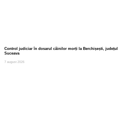
Control judiciar în dosarul câinilor morți la Berchișești, județul
Suceava
7 august 2026