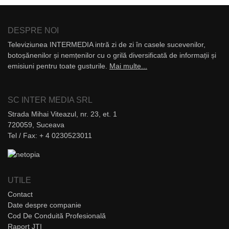
DESPRE NOI
Televiziunea INTERMEDIA intră zi de zi în casele sucevenilor,
botoșănenilor și nemțenilor cu o grilă diversificată de informații și
emisiuni pentru toate gusturile.
Mai multe...
SC INTER MEDIA SRL
Strada Mihai Viteazul, nr. 23, et. 1
720059, Suceava
Tel / Fax: + 4 0230523011
UTILE
Contact
Date despre companie
Cod De Conduită Profesională
Raport JTI