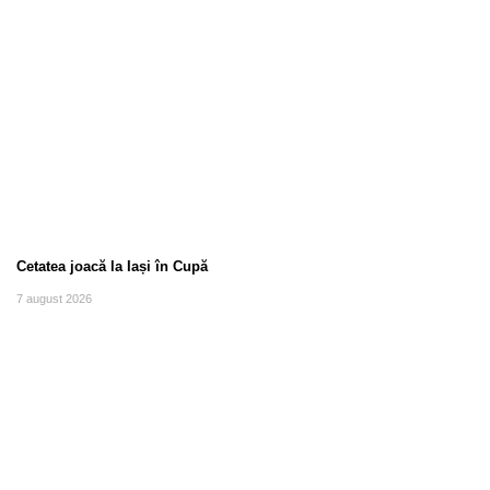
Cetatea joacă la Iași în Cupă
7 august 2026