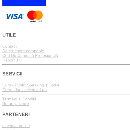
UTILE
Contact
Date despre companie
Cod De Conduită Profesională
Raport JTI
SERVICII
Curs - Public Speaking și Dicție
Curs - Junior Media Lab
Termeni și Condiții
Retur și livrare
PARTENERI
suceava.online