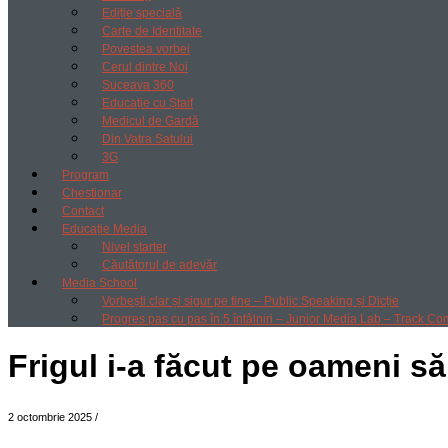
Ediție specială
Carte de Identitate
Povestea vorbei
Cerul dintre Noi
Suceava 360
Educație cu Ștaif
Medicul de Gardă
Din Vatra Satului
3G
Program
Chestionar
Contact
Educație Media
Nivel starter
Căutătorul de adevăr
Media School
Vorbești clar și sigur pe tine – Public Speaking și Dicție
Progres pas cu pas în 5 întâlniri – Junior Media Lab – Track Co
Frigul i-a făcut pe oameni să
2 octombrie 2025
/