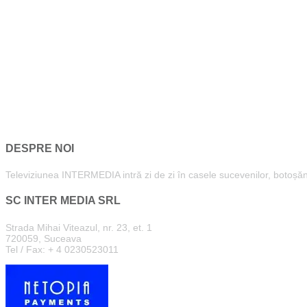
DESPRE NOI
Televiziunea INTERMEDIA intră zi de zi în casele sucevenilor, botoșăneni
SC INTER MEDIA SRL
Strada Mihai Viteazul, nr. 23, et. 1
720059, Suceava
Tel / Fax: + 4 0230523011