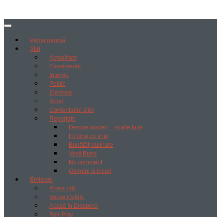
Prima pagină
Știri
Actualitate
Evenimente
Interviu
Politic
Electoral
Sport
Comentariul zilei
Reportaje
Despre afaceri… și alte taxe
Fii bine cu tine!
Bunătăți culinare
Vești Bune
No comment
Oameni si locuri
Emisiuni
Prima oră
Vocile Cetății
Acasă în Diaspora
Fair-Play