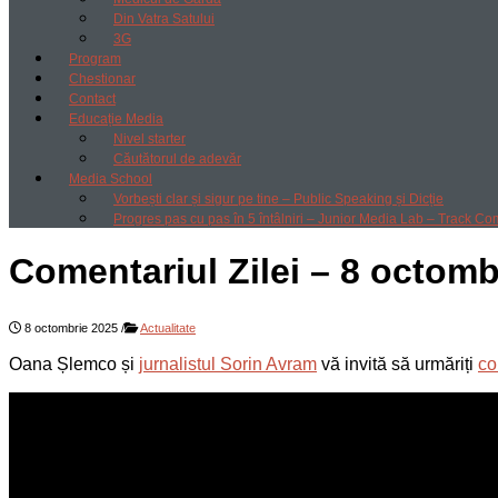
Din Vatra Satului
3G
Program
Chestionar
Contact
Educație Media
Nivel starter
Căutătorul de adevăr
Media School
Vorbești clar și sigur pe tine – Public Speaking și Dicție
Progres pas cu pas în 5 întâlniri – Junior Media Lab – Track Co
Comentariul Zilei – 8 octomb
8 octombrie 2025
/
Actualitate
Oana Șlemco și
jurnalistul Sorin Avram
vă invită să urmăriți
co