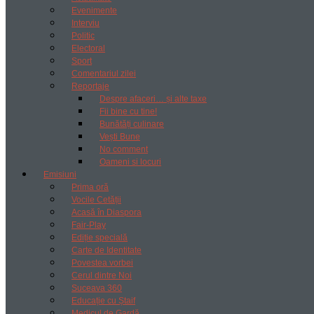
Evenimente
Interviu
Politic
Electoral
Sport
Comentariul zilei
Reportaje
Despre afaceri… și alte taxe
Fii bine cu tine!
Bunătăți culinare
Vești Bune
No comment
Oameni si locuri
Emisiuni
Prima oră
Vocile Cetății
Acasă în Diaspora
Fair-Play
Ediție specială
Carte de Identitate
Povestea vorbei
Cerul dintre Noi
Suceava 360
Educație cu Ștaif
Medicul de Gardă