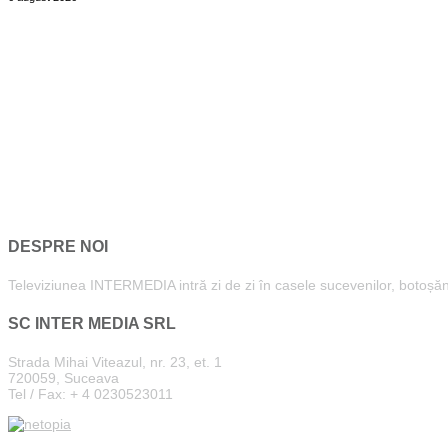
DESPRE NOI
Televiziunea INTERMEDIA intră zi de zi în casele sucevenilor, botoșăneni
SC INTER MEDIA SRL
Strada Mihai Viteazul, nr. 23, et. 1
720059, Suceava
Tel / Fax: + 4 0230523011