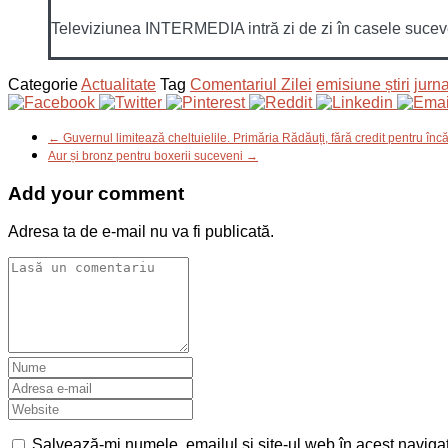
Televiziunea INTERMEDIA intră zi de zi în casele sucevenil
Categorie
Actualitate
Tag
Comentariul Zilei
emisiune știri
jurna
← Guvernul limitează cheltuielile. Primăria Rădăuți, fără credit pentru încă
Aur și bronz pentru boxerii suceveni →
Add your comment
Adresa ta de e-mail nu va fi publicată.
Salvează-mi numele, emailul și site-ul web în acest naviga