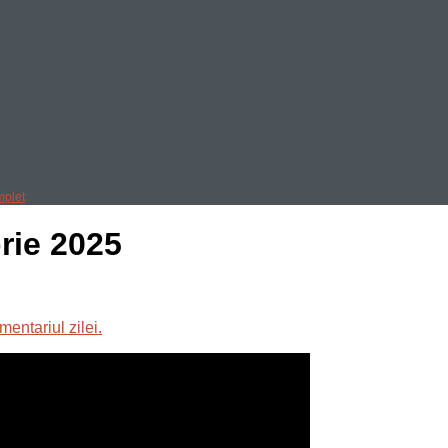
mplet
rie 2025
mentariul zilei.