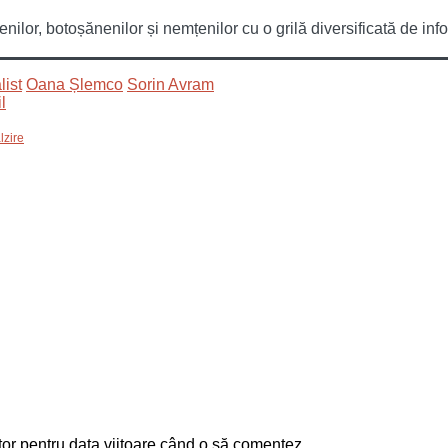
or, botoșănenilor și nemțenilor cu o grilă diversificată de infor
list
Oana Șlemco
Sorin Avram
lzire
tor pentru data viitoare când o să comentez.