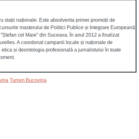
ru stații naționale. Este absolventa primei promoții de
cursurile masterului de Politici Publice și Integrare Europeană
”Ștefan cel Mare” din Suceava. În anul 2012 a finalizat
ruxelles. A coordonat campanii locale și naționale de
tica și deontologia profesională a jurnalistului în toate
tisment.
ovina
Turism Bucovina