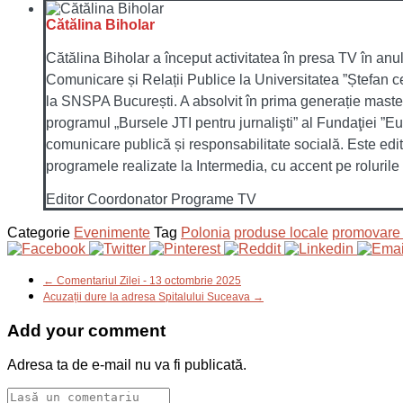
Cătălina Biholar
Cătălina Biholar a început activitatea în presa TV în anu
Comunicare și Relații Publice la Universitatea ”Ștefan c
la SNSPA București. A absolvit în prima generație master
programul „Bursele JTI pentru jurnalişti” al Fundaţiei ”E
comunicare publică și responsabilitate socială. Este edit
programele realizate la Intermedia, cu accent pe rolurile 
Editor Coordonator Programe TV
Categorie
Evenimente
Tag
Polonia
produse locale
promovare t
← Comentariul Zilei - 13 octombrie 2025
Acuzații dure la adresa Spitalului Suceava →
Add your comment
Adresa ta de e-mail nu va fi publicată.