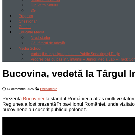
Din Vatra Satului
3G
Program
Chestionar
Contact
Educație Media
Nivel starter
Căutătorul de adevăr
Media School
Vorbești clar și sigur pe tine – Public Speaking și Dicție
Progres pas cu pas în 5 întâlniri – Junior Media Lab – Track Co
Bucovina, vedetă la Târgul I
14 octombrie 2025
/
Evenimente
Prezența
Bucovinei
la standul României a atras mulți vizitatori
Regiunea a fost prezentă în pavilionul României, unde vizitator
bucovinene au cucerit publicul polonez.