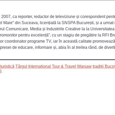
l 2007, ca reporter, redactor de televiziune și corespondent pent
el Mare” din Suceava, licențiată la SNSPA București, și a urmat 
ul Comunicare, Media și Industriile Creative la la Universitatea 
uromonitor pentru excelență”, cu un stagiu de pregătire la RFI B
or coordonator programe TV, iar în această calitate promovează e
presei de educare, informare și, abia în al treilea rând, de diver
uristică
Târgul Internațional Tour & Travel Warsaw
tradiții Buc