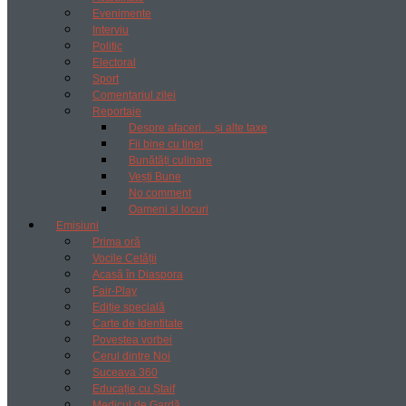
Evenimente
Interviu
Politic
Electoral
Sport
Comentariul zilei
Reportaje
Despre afaceri… și alte taxe
Fii bine cu tine!
Bunătăți culinare
Vești Bune
No comment
Oameni si locuri
Emisiuni
Prima oră
Vocile Cetății
Acasă în Diaspora
Fair-Play
Ediție specială
Carte de Identitate
Povestea vorbei
Cerul dintre Noi
Suceava 360
Educație cu Ștaif
Medicul de Gardă