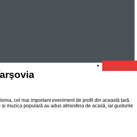
Urmărește LIVE
Varșovia
olonia, cel mai important eveniment de profil din această țară.
ile și muzica populară au adus atmosfera de acasă, iar gusturile