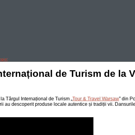
mplet
nternațional de Turism de la 
 la Târgul Internațional de Turism „
Tour & Travel Warsaw
” din P
ii au descoperit produse locale autentice și tradiții vii. Dansur