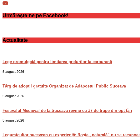
Urmărește-ne pe Facebook!
Actualitate
Lege promulgată pentru limitarea prețurilor la carburanți
5 august 2026
Târg de adopții gratuite Organizat de Adăpostul Public Suceava
5 august 2026
Festivalul Medieval de la Suceava revine cu 37 de trupe din opt țări
5 august 2026
Legumicultor sucevean cu experiență: Roșia „naturală” nu se recunoa