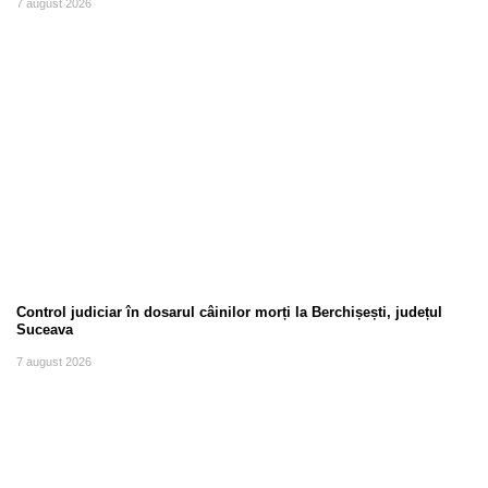
7 august 2026
Control judiciar în dosarul câinilor morți la Berchișești, județul
Suceava
7 august 2026