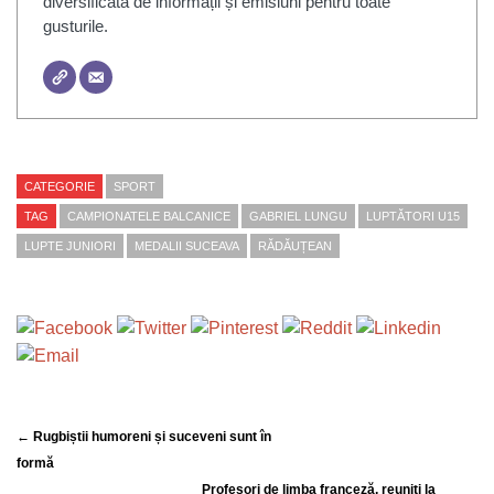
diversificată de informații și emisiuni pentru toate
gusturile.
CATEGORIE
SPORT
TAG
CAMPIONATELE BALCANICE
GABRIEL LUNGU
LUPTĂTORI U15
LUPTE JUNIORI
MEDALII SUCEAVA
RĂDĂUȚEAN
← Rugbiștii humoreni și suceveni sunt în
formă
Profesori de limba franceză, reuniți la