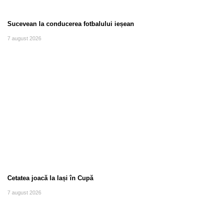
Sucevean la conducerea fotbalului ieșean
7 august 2026
Cetatea joacă la Iași în Cupă
7 august 2026