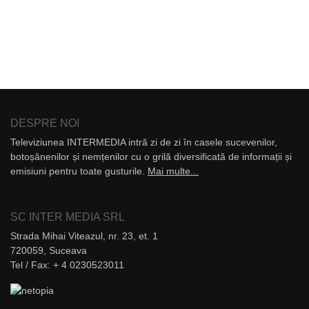
DESPRE NOI
Televiziunea INTERMEDIA intră zi de zi în casele sucevenilor,
botoșănenilor și nemțenilor cu o grilă diversificată de informații și
emisiuni pentru toate gusturile.
Mai multe...
SC INTER MEDIA SRL
Strada Mihai Viteazul, nr. 23, et. 1
720059, Suceava
Tel / Fax: + 4 0230523011