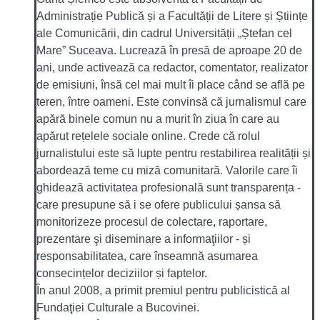
Administrație Publică și a Facultății de Litere și Științe
ale Comunicării, din cadrul Universității „Ștefan cel
Mare” Suceava. Lucrează în presă de aproape 20 de
ani, unde activează ca redactor, comentator, realizator
de emisiuni, însă cel mai mult îi place când se află pe
teren, între oameni. Este convinsă că jurnalismul care
apără binele comun nu a murit în ziua în care au
apărut rețelele sociale online. Crede că rolul
jurnalistului este să lupte pentru restabilirea realității și
abordează teme cu miză comunitară. Valorile care îi
ghidează activitatea profesională sunt transparența -
care presupune să i se ofere publicului șansa să
monitorizeze procesul de colectare, raportare,
prezentare şi diseminare a informaţiilor - și
responsabilitatea, care înseamnă asumarea
consecințelor deciziilor și faptelor.
În anul 2008, a primit premiul pentru publicistică al
Fundaţiei Culturale a Bucovinei.