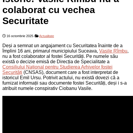
colaborat cu vechea
Securitate
16 octombrie 2025
/
Actualitate
Deși a semnat un angajament cu Securitatea înainte de a
împlini 16 ani, primarul municipiului Suceava,
Vasile Rîmbu
,
nu a fost colaborator al fostei Securități. Pe numele său
există o decizie emisă de Direcția de Specialitate a
Consiliului Național pentru Studierea Arhivelor fostei
Securități
(CNSAS), document care a fost interpretat de
istoricul Emil Ursu. Potrivit actului, nu există dovezi că a
furnizat informații sau documente fostei Securități, deși i s-a
atribuit numele conspirativ Ciobanu Vasile.