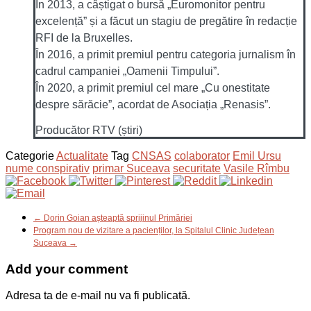
În 2013, a câștigat o bursă „Euromonitor pentru
excelență” și a făcut un stagiu de pregătire în redacție
RFI de la Bruxelles.
În 2016, a primit premiul pentru categoria jurnalism în
cadrul campaniei „Oamenii Timpului”.
În 2020, a primit premiul cel mare „Cu onestitate
despre sărăcie”, acordat de Asociația „Renasis”.
Producător RTV (știri)
Categorie
Actualitate
Tag
CNSAS
colaborator
Emil Ursu
nume conspirativ
primar Suceava
securitate
Vasile Rîmbu
← Dorin Goian așteaptă sprijinul Primăriei
Program nou de vizitare a pacienților, la Spitalul Clinic Județean
Suceava →
Add your comment
Adresa ta de e-mail nu va fi publicată.