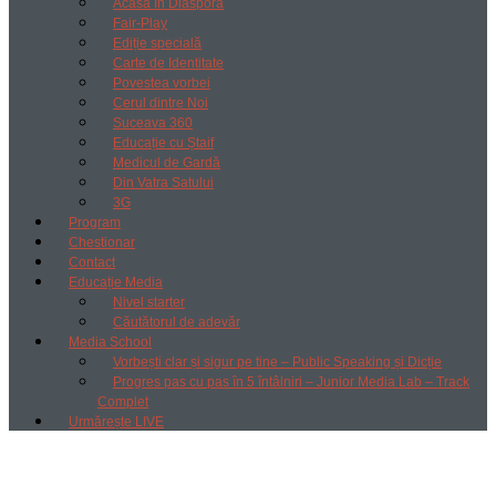
Acasă în Diaspora
Fair-Play
Ediție specială
Carte de Identitate
Povestea vorbei
Cerul dintre Noi
Suceava 360
Educație cu Ștaif
Medicul de Gardă
Din Vatra Satului
3G
Program
Chestionar
Contact
Educație Media
Nivel starter
Căutătorul de adevăr
Media School
Vorbești clar și sigur pe tine – Public Speaking și Dicție
Progres pas cu pas în 5 întâlniri – Junior Media Lab – Track
Complet
Urmărește LIVE