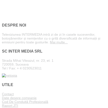
DESPRE NOI
Televiziunea INTERMEDIA intră zi de zi în casele sucevenilor,
botoșănenilor și nemțenilor cu o grilă diversificată de informații și
emisiuni pentru toate gusturile.
Mai multe...
SC INTER MEDIA SRL
Strada Mihai Viteazul, nr. 23, et. 1
720059, Suceava
Tel / Fax: + 4 0230523011
UTILE
Contact
Date despre companie
Cod De Conduită Profesională
Raport JTI