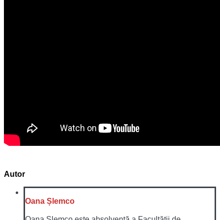
Autor
Oana Șlemco
Oana Șlemco este absolventă a Facultății de