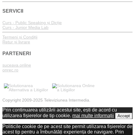
SERVICII
Curs - Public Speaking și Dicție
Curs - Junior Media Lab
Termeni și Condiții
Retur și livrare
PARTENERI
suceava.online
onrec.ro
Copyright 2009-2025 Televiziunea Intermedia.
Prin continuarea utilizării acestui site, ești de acord cu
utilizarea fișierelor de tip cookie.
mai multe informații
Accept
Politicile cookie de pe acest site permit utilizarea fișierelor de
acest tip pentru a îmbunătăți experiența de navigare. Prin