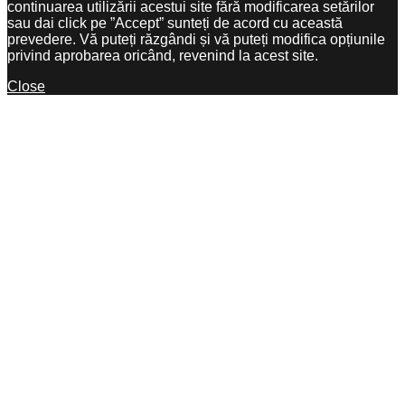
continuarea utilizării acestui site fără modificarea setărilor
sau dai click pe ”Accept” sunteți de acord cu această
prevedere. Vă puteți răzgândi și vă puteți modifica opțiunile
privind aprobarea oricând, revenind la acest site.
Close