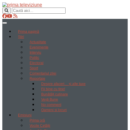
Prima pagină
Știri
Actualitate
Evenimente
Interviu
Politic
Electoral
Sport
Comentariul zilei
Reportaje
Despre afaceri… și alte taxe
Fii bine cu tine!
Bunătăți culinare
Vești Bune
No comment
Oameni si locuri
Emisiuni
Prima oră
Vocile Cetății