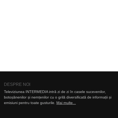
DESPRE NOI
Televiziunea INTERMEDIA intră zi de zi în casele sucevenilor,
botoșănenilor și nemțenilor cu o grilă diversificată de informații și
emisiuni pentru toate gusturile.
Mai multe...