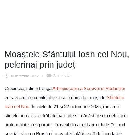
Moaștele Sfântului Ioan cel Nou,
pelerinaj prin județ
Actualitate
16 octombrie 2025
/
Credincioșii din întreaga
Arhiepiscopie a Sucevei și Rădăuților
vor avea din nou prilejul de a se închina la moaștele
Sfântului
Ioan cel Nou
. În zilele de 21 și 22 octombrie 2025, racla cu
sfintele odoare va străbate parohiile și mănăstirile din cele cinci
protopopiate ale eparhiei. Traseul din acest an include, în mod
special, și zona Broșteni, grav afectată în vară de inundațiile