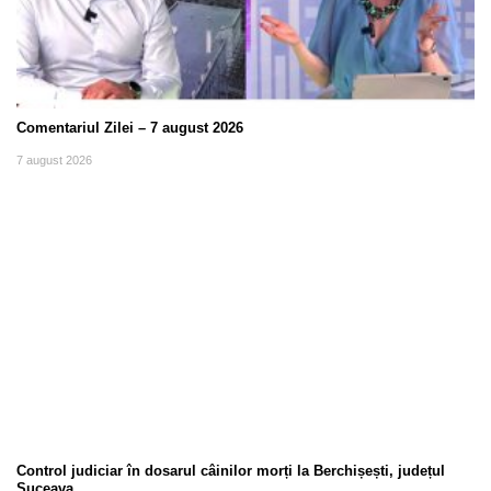
Comentariul Zilei – 7 august 2026
7 august 2026
Control judiciar în dosarul câinilor morți la Berchișești, județul
Suceava