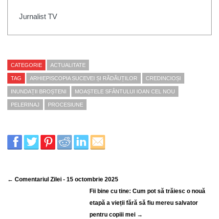
Jurnalist TV
CATEGORIE
ACTUALITATE
TAG
ARHIEPISCOPIA SUCEVEI ȘI RĂDĂUȚILOR
CREDINCIOȘI
INUNDAȚII BROȘTENI
MOAȘTELE SFÂNTULUI IOAN CEL NOU
PELERINAJ
PROCESIUNE
← Comentariul Zilei - 15 octombrie 2025
Fii bine cu tine: Cum pot să trăiesc o nouă
etapă a vieții fără să fiu mereu salvator
pentru copiii mei →