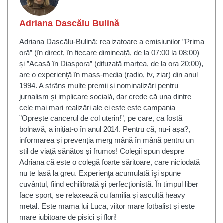
Adriana Dascălu Bulină
Adriana Dascălu-Bulină: realizatoare a emisiunilor ”Prima
oră” (în direct, în fiecare dimineață, de la 07:00 la 08:00)
și ”Acasă în Diaspora” (difuzată marțea, de la ora 20:00),
are o experienţă în mass-media (radio, tv, ziar) din anul
1994. A strâns multe premii și nominalizări pentru
jurnalism și implicare socială, dar crede că una dintre
cele mai mari realizări ale ei este este campania
”Oprește cancerul de col uterin!”, pe care, ca fostă
bolnavă, a inițiat-o în anul 2014. Pentru că, nu-i așa?,
informarea și prevenția merg mână în mână pentru un
stil de viață sănătos și frumos! Colegii spun despre
Adriana că este o colegă foarte săritoare, care niciodată
nu te lasă la greu. Experienţa acumulată îşi spune
cuvântul, fiind echilibrată şi perfecţionistă. În timpul liber
face sport, se relaxează cu familia și ascultă heavy
metal. Este mama lui Luca, viitor mare fotbalist și este
mare iubitoare de pisici și flori!