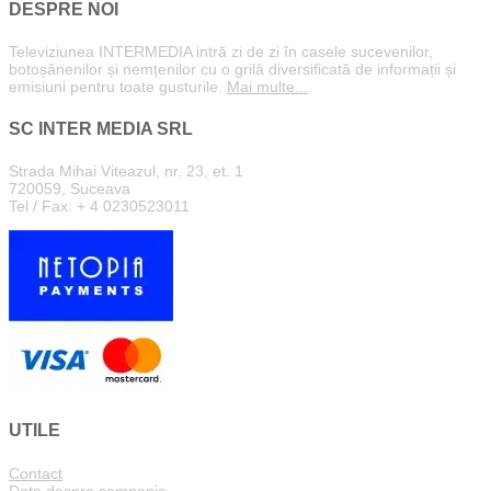
DESPRE NOI
Televiziunea INTERMEDIA intră zi de zi în casele sucevenilor,
botoșănenilor și nemțenilor cu o grilă diversificată de informații și
emisiuni pentru toate gusturile.
Mai multe...
SC INTER MEDIA SRL
Strada Mihai Viteazul, nr. 23, et. 1
720059, Suceava
Tel / Fax: + 4 0230523011
UTILE
Contact
Date despre companie