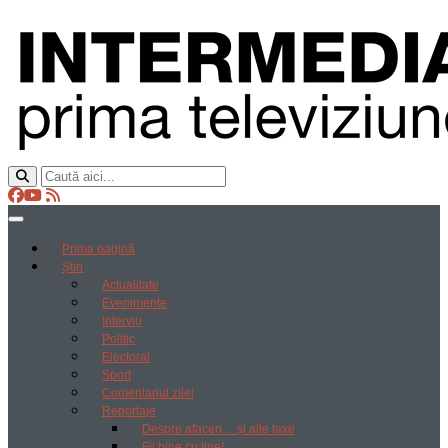
Prima pagină
Știri
Actualitate
Evenimente
Interviu
Politic
Electoral
Sport
Comentariul zilei
Reportaje
Despre afaceri… și alte taxe
Fii bine cu tine!