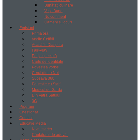
Bunătăți culinare
Vești Bune
No comment
Oameni si locuri
Emisiuni
Prima oră
Vocile Cetății
Acasă în Diaspora
Fair-Play
Ediție specială
Carte de Identitate
Povestea vorbei
Cerul dintre Noi
Suceava 360
Educație cu Ștaif
Medicul de Gardă
Din Vatra Satului
3G
Program
Chestionar
Contact
Educație Media
Nivel starter
Căutătorul de adevăr