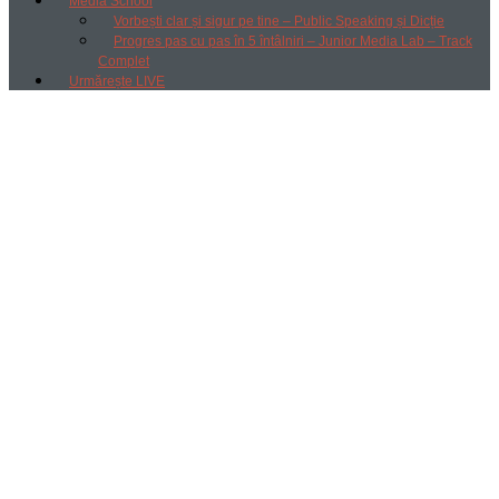
Media School
Vorbești clar și sigur pe tine – Public Speaking și Dicție
Progres pas cu pas în 5 întâlniri – Junior Media Lab – Track
Complet
Urmărește LIVE