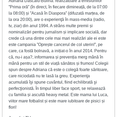
Adriana Dascălu-Bulină: realizatoare a emisiunilor
”Prima oră” (în direct, în fiecare dimineață, de la 07:00
la 08:00) și ”Acasă în Diaspora” (difuzată marțea, de
la ora 20:00), are o experienţă în mass-media (radio,
tv, ziar) din anul 1994. A strâns multe premii și
nominalizări pentru jurnalism și implicare socială, dar
crede că una dintre cele mai mari realizări ale ei este
este campania ”Oprește cancerul de col uterin!”, pe
care, ca fostă bolnavă, a inițiat-o în anul 2014. Pentru
că, nu-i așa?, informarea și prevenția merg mână în
mână pentru un stil de viață sănătos și frumos! Colegii
spun despre Adriana că este o colegă foarte săritoare,
care niciodată nu te lasă la greu. Experienţa
acumulată îşi spune cuvântul, fiind echilibrată şi
perfecţionistă. În timpul liber face sport, se relaxează
cu familia și ascultă heavy metal. Este mama lui Luca,
viitor mare fotbalist și este mare iubitoare de pisici și
flori!