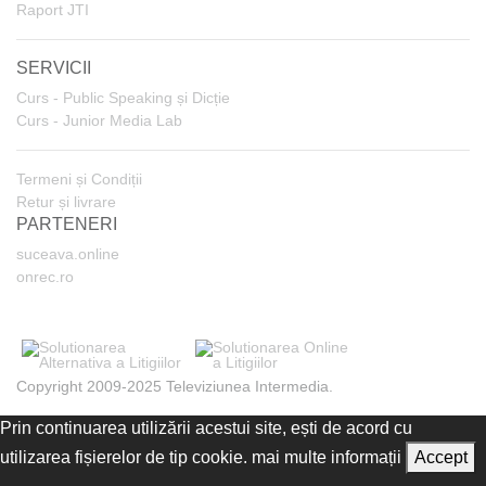
Raport JTI
SERVICII
Curs - Public Speaking și Dicție
Curs - Junior Media Lab
Termeni și Condiții
Retur și livrare
PARTENERI
suceava.online
onrec.ro
Copyright 2009-2025 Televiziunea Intermedia.
Prin continuarea utilizării acestui site, ești de acord cu
utilizarea fișierelor de tip cookie.
mai multe informații
Accept