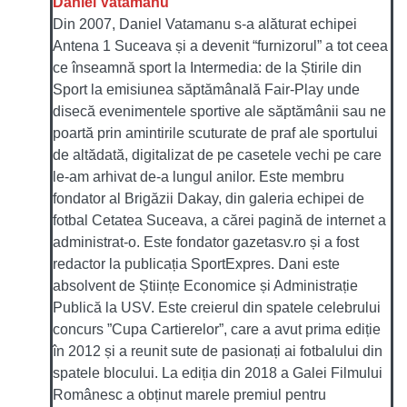
Daniel Vatamanu
Din 2007, Daniel Vatamanu s-a alăturat echipei
Antena 1 Suceava și a devenit “furnizorul” a tot ceea
ce înseamnă sport la Intermedia: de la Știrile din
Sport la emisiunea săptămânală Fair-Play unde
disecă evenimentele sportive ale săptămânii sau ne
poartă prin amintirile scuturate de praf ale sportului
de altădată, digitalizat de pe casetele vechi pe care
le-am arhivat de-a lungul anilor. Este membru
fondator al Brigăzii Dakay, din galeria echipei de
fotbal Cetatea Suceava, a cărei pagină de internet a
administrat-o. Este fondator gazetasv.ro și a fost
redactor la publicația SportExpres. Dani este
absolvent de Științe Economice și Administrație
Publică la USV. Este creierul din spatele celebrului
concurs ”Cupa Cartierelor”, care a avut prima ediție
în 2012 și a reunit sute de pasionați ai fotbalului din
spatele blocului. La ediția din 2018 a Galei Filmului
Românesc a obținut marele premiul pentru