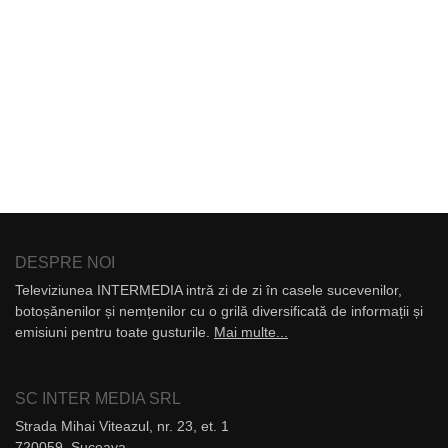
DESPRE NOI
Televiziunea INTERMEDIA intră zi de zi în casele sucevenilor,
botoșănenilor și nemțenilor cu o grilă diversificată de informații și
emisiuni pentru toate gusturile.
Mai multe...
SC INTER MEDIA SRL
Strada Mihai Viteazul, nr. 23, et. 1
720059, Suceava