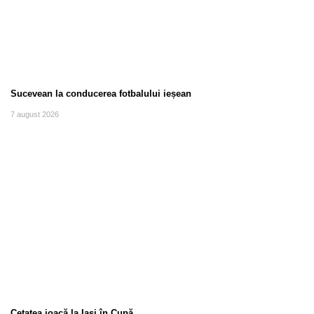
Sucevean la conducerea fotbalului ieșean
7 august 2026
Cetatea joacă la Iași în Cupă