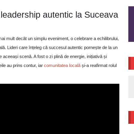
leadership autentic la Suceava
mai mult decât un simplu eveniment, o celebrare a echilibrului,
ală. Lideri care înțeleg că succesul autentic pornește de la un
aceeași scenă. A fost o zi plină de energie, inițiativă și
eile au prins contur, iar
comunitatea locală
și-a reafirmat rolul