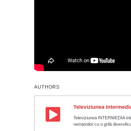
AUTHORS
Televiziunea Intermedi
Televiziunea INTERMEDIA intră 
nemțenilor cu o grilă diversific