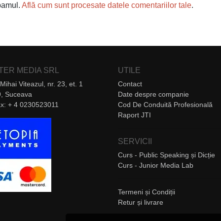
spamul.
Află cum sunt procesate datele comentariilor tale
.
NTER MEDIA SRL
UTILE
Mihai Viteazul, nr. 23, et. 1
Contact
, Suceava
Date despre companie
Fax: + 4 0230523011
Cod De Conduită Profesională
Raport JTI
SERVICII
Curs - Public Speaking și Dicție
Curs - Junior Media Lab
Termeni și Condiții
Retur și livrare