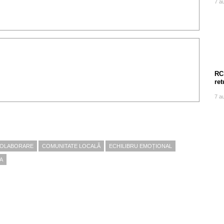
7 a
RC
ret
7 a
OLABORARE
COMUNITATE LOCALĂ
ECHILIBRU EMOȚIONAL
A