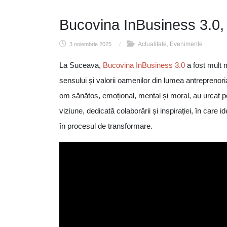
Bucovina InBusiness 3.0, 
Actualitate
Evenimente
3 noiembrie 2025
/
,
La Suceava,
Bucovina InBusiness 3.0
a fost mult 
sensului și valorii oamenilor din lumea antreprenori
om sănătos, emoțional, mental și moral, au urcat pe 
viziune, dedicată colaborării și inspirației, în care id
în procesul de transformare.