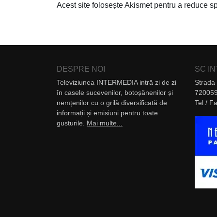
Acest site folosește Akismet pentru a reduce 
DESPRE NOI
SC I
Televiziunea INTERMEDIA intră zi de zi
Strada 
în casele sucevenilor, botoșănenilor și
720059
nemțenilor cu o grilă diversificată de
Tel / 
informații și emisiuni pentru toate
gusturile.
Mai multe...