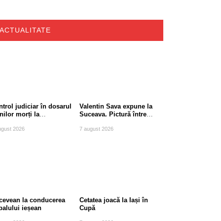
ACTUALITATE
trol judiciar în dosarul
Valentin Sava expune la
nilor morți la
Suceava. Pictură între
chișești, județul
tradiție și modernitate
ugust 2026
7 august 2026
ceava
cevean la conducerea
Cetatea joacă la Iași în
balului ieșean
Cupă