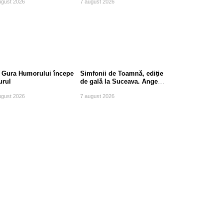
ugust 2026
7 august 2026
 Gura Humorului începe
Simfonii de Toamnă, ediție
urul
de gală la Suceava. Angela
Gheorghiu, invitat special
ugust 2026
7 august 2026