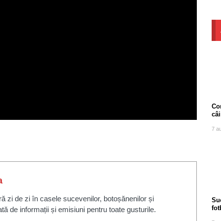
Con
câi
Ber
7 a
Su
a
zi de zi în casele sucevenilor, botoșănenilor și
Su
fot
ată de informații și emisiuni pentru toate gusturile.