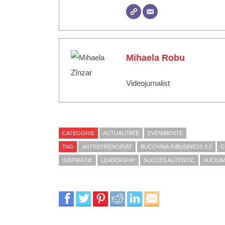
Mihaela Robu
Videojurnalist
CATEGORIE
ACTUALITATE
EVENIMENTE
TAG
ANTREPRENORIAT
BUCOVINA INBUSINESS 3.0
C
INSPIRAȚIE
LEADERSHIP
SUCCES AUTENTIC
SUCEAV