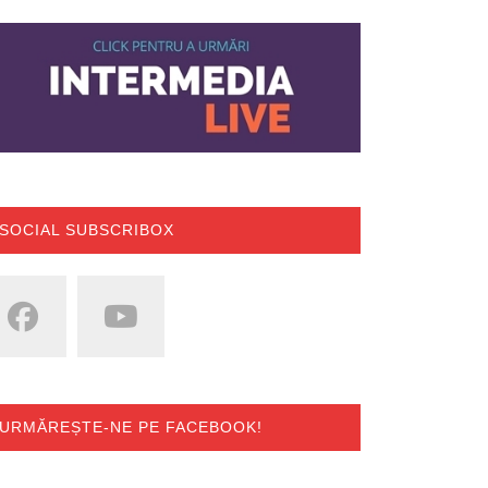
SOCIAL SUBSCRIBOX
URMĂREȘTE-NE PE FACEBOOK!