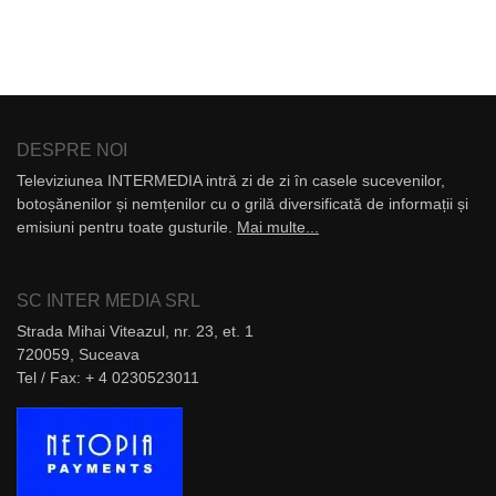
DESPRE NOI
Televiziunea INTERMEDIA intră zi de zi în casele sucevenilor,
botoșănenilor și nemțenilor cu o grilă diversificată de informații și
emisiuni pentru toate gusturile.
Mai multe...
SC INTER MEDIA SRL
Strada Mihai Viteazul, nr. 23, et. 1
720059, Suceava
Tel / Fax: + 4 0230523011