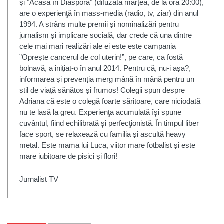
și ”Acasă în Diaspora” (difuzată marțea, de la ora 20:00),
are o experienţă în mass-media (radio, tv, ziar) din anul
1994. A strâns multe premii și nominalizări pentru
jurnalism și implicare socială, dar crede că una dintre
cele mai mari realizări ale ei este este campania
”Oprește cancerul de col uterin!”, pe care, ca fostă
bolnavă, a inițiat-o în anul 2014. Pentru că, nu-i așa?,
informarea și prevenția merg mână în mână pentru un
stil de viață sănătos și frumos! Colegii spun despre
Adriana că este o colegă foarte săritoare, care niciodată
nu te lasă la greu. Experienţa acumulată îşi spune
cuvântul, fiind echilibrată şi perfecţionistă. În timpul liber
face sport, se relaxează cu familia și ascultă heavy
metal. Este mama lui Luca, viitor mare fotbalist și este
mare iubitoare de pisici și flori!
Jurnalist TV