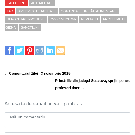
CATEGORIE
ACTUALITATE
TAG
AMENZI SUBSTANȚIALE
CONTROALE UNITĂȚI ALIMENTARE
DEPOZITARE PRODUSE
DSVSA SUCEAVA
NEREGULI
PROBLEME DE
IGIENĂ
SANCȚIUNI
← Comentariul Zilei - 3 noiembrie 2025
Primăriile din județul Suceava, sprijin pentru
profesori tineri →
Adresa ta de e-mail nu va fi publicată.