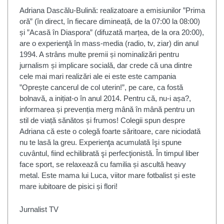
Adriana Dascălu-Bulină: realizatoare a emisiunilor ”Prima
oră” (în direct, în fiecare dimineață, de la 07:00 la 08:00)
și ”Acasă în Diaspora” (difuzată marțea, de la ora 20:00),
are o experienţă în mass-media (radio, tv, ziar) din anul
1994. A strâns multe premii și nominalizări pentru
jurnalism și implicare socială, dar crede că una dintre
cele mai mari realizări ale ei este este campania
”Oprește cancerul de col uterin!”, pe care, ca fostă
bolnavă, a inițiat-o în anul 2014. Pentru că, nu-i așa?,
informarea și prevenția merg mână în mână pentru un
stil de viață sănătos și frumos! Colegii spun despre
Adriana că este o colegă foarte săritoare, care niciodată
nu te lasă la greu. Experienţa acumulată îşi spune
cuvântul, fiind echilibrată şi perfecţionistă. În timpul liber
face sport, se relaxează cu familia și ascultă heavy
metal. Este mama lui Luca, viitor mare fotbalist și este
mare iubitoare de pisici și flori!
Jurnalist TV