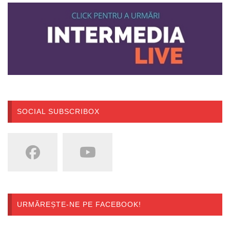
SOCIAL SUBSCRIBOX
URMĂREȘTE-NE PE FACEBOOK!