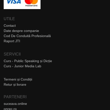
UTILE
Contact
Date despre companie
Cod De Conduită Profesională
Raport JTI
SERVICII
Curs - Public Speaking și Dicție
Curs - Junior Media Lab
Termeni și Condiții
Retur și livrare
PARTENERI
suceava.online
onrec.ro