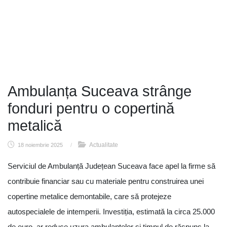
Ambulanța Suceava strânge
fonduri pentru o copertină
metalică
Actualitate
18 noiembrie 2025
/
Serviciul de Ambulanță Județean Suceava face apel la firme să
contribuie financiar sau cu materiale pentru construirea unei
copertine metalice demontabile, care să protejeze
autospecialele de intemperii. Investiția, estimată la circa 25.000
de euro, ar reduce uzura ambulanțelor și timpul de răspuns la