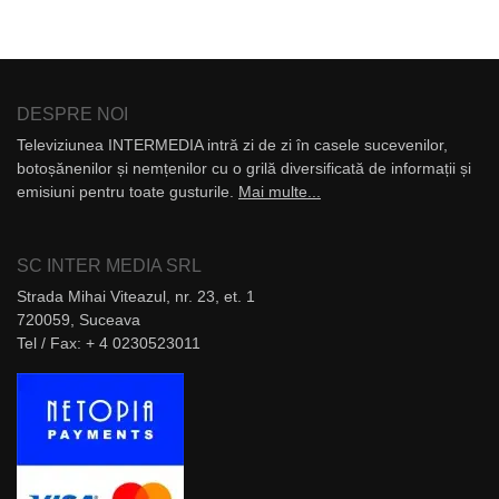
DESPRE NOI
Televiziunea INTERMEDIA intră zi de zi în casele sucevenilor,
botoșănenilor și nemțenilor cu o grilă diversificată de informații și
emisiuni pentru toate gusturile.
Mai multe...
SC INTER MEDIA SRL
Strada Mihai Viteazul, nr. 23, et. 1
720059, Suceava
Tel / Fax: + 4 0230523011