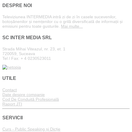
DESPRE NOI
Televiziunea INTERMEDIA intră zi de zi în casele sucevenilor,
botoșănenilor și nemțenilor cu o grilă diversificată de informații și
emisiuni pentru toate gusturile.
Mai multe...
SC INTER MEDIA SRL
Strada Mihai Viteazul, nr. 23, et. 1
720059, Suceava
Tel / Fax: + 4 0230523011
UTILE
Contact
Date despre companie
Cod De Conduită Profesională
Raport JTI
SERVICII
Curs - Public Speaking și Dicție