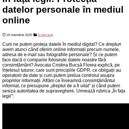
datelor personale în mediul
online
19 noiembrie 2025
/
În fața legii
Cum ne putem proteja datele în mediul digital? Ce drepturi
avem atunci când oferim online informații precum numele,
adresa de e-mail sau fotografiile personale? Și ce putem
face dacă o companie folosește datele noastre fără
consimțământ? Avocata Cristina Bucșă Florea explică, pe
înțelesul tuturor, care sunt principiile GDPR, ce obligații au
operatorii de date și cum putem prelua controlul asupra
propriilor informații. Aflăm ce înseamnă consimțământul
informat, ce presupune „dreptul de a fi uitat” și când putem
sesiza autoritatea de supraveghere. Urmează rubrica „În fața
legii”: