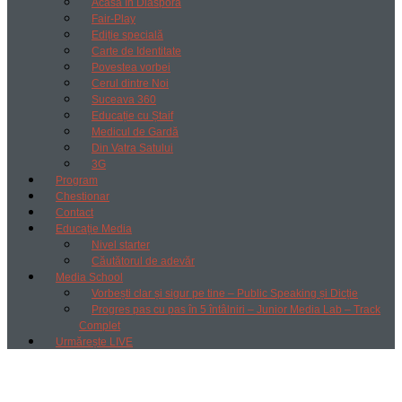
Acasă în Diaspora
Fair-Play
Ediție specială
Carte de Identitate
Povestea vorbei
Cerul dintre Noi
Suceava 360
Educație cu Ștaif
Medicul de Gardă
Din Vatra Satului
3G
Program
Chestionar
Contact
Educație Media
Nivel starter
Căutătorul de adevăr
Media School
Vorbești clar și sigur pe tine – Public Speaking și Dicție
Progres pas cu pas în 5 întâlniri – Junior Media Lab – Track
Complet
Urmărește LIVE