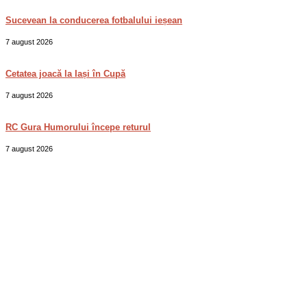
Sucevean la conducerea fotbalului ieșean
7 august 2026
Cetatea joacă la Iași în Cupă
7 august 2026
RC Gura Humorului începe returul
7 august 2026