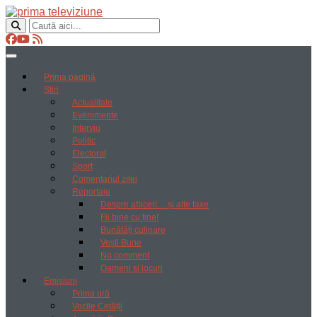
Prima pagină
Știri
Actualitate
Evenimente
Interviu
Politic
Electoral
Sport
Comentariul zilei
Reportaje
Despre afaceri… și alte taxe
Fii bine cu tine!
Bunătăți culinare
Vești Bune
No comment
Oameni si locuri
Emisiuni
Prima oră
Vocile Cetății