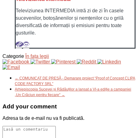
Televiziunea INTERMEDIA intră zi de zi în casele
sucevenilor, botoșănenilor și nemțenilor cu o grilă
diversificată de informații și emisiuni pentru toate
gusturile.
Categorie
În fața legii
← COMUNICAT DE PRESĂ - Demarare proiect “Proof of Concept CLIPA
CODE FACTORY SRL”
Arhiepiscopia Sucevei și Rădăuților a lansat a VI-a ediție a campaniei
„Un Crăciun pentru fiecare” →
Add your comment
Adresa ta de e-mail nu va fi publicată.