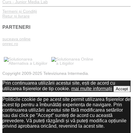
Curs - Junior Media Lab
Termeni și Condiții
Retur și livrare
PARTENERI
suceava.online
onrec.ro
Copyright 2009-2025 Televiziunea Intermedia.
Prin continuarea utilizării acestui site, ești de acord cu
utilizarea fișierelor de tip cookie.
mai multe informații
Accept
Politicile cookie de pe acest site permit utilizarea fișierelor de
acest tip pentru a îmbunătăți experiența de navigare. Prin
continuarea utilizării acestui site fără modificarea setărilor
sau dai click pe ”Accept” sunteți de acord cu această
prevedere. Vă puteți răzgândi și vă puteți modifica opțiunile
privind aprobarea oricând, revenind la acest site.