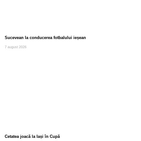
Sucevean la conducerea fotbalului ieșean
7 august 2026
Cetatea joacă la Iași în Cupă