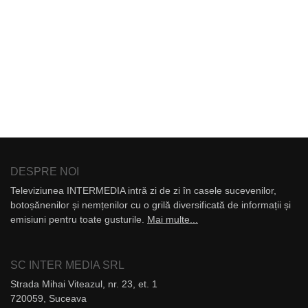
DESPRE NOI
Televiziunea INTERMEDIA intră zi de zi în casele sucevenilor,
botoșănenilor și nemțenilor cu o grilă diversificată de informații și
emisiuni pentru toate gusturile.
Mai multe...
SC INTER MEDIA SRL
Strada Mihai Viteazul, nr. 23, et. 1
720059, Suceava