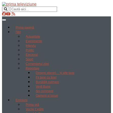
Prima pagină
Știri
Actualitate
Evenimente
Interviu
Politic
Electoral
Sport
Comentariul zilei
Reportaje
Despre afaceri… și alte taxe
Fii bine cu tine!
Bunătăți culinare
Vești Bune
No comment
Oameni si locuri
Emisiuni
Prima oră
Vocile Cetății