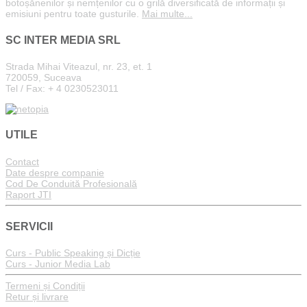
botoșănenilor și nemțenilor cu o grilă diversificată de informații și
emisiuni pentru toate gusturile.
Mai multe...
SC INTER MEDIA SRL
Strada Mihai Viteazul, nr. 23, et. 1
720059, Suceava
Tel / Fax: + 4 0230523011
UTILE
Contact
Date despre companie
Cod De Conduită Profesională
Raport JTI
SERVICII
Curs - Public Speaking și Dicție
Curs - Junior Media Lab
Termeni și Condiții
Retur și livrare