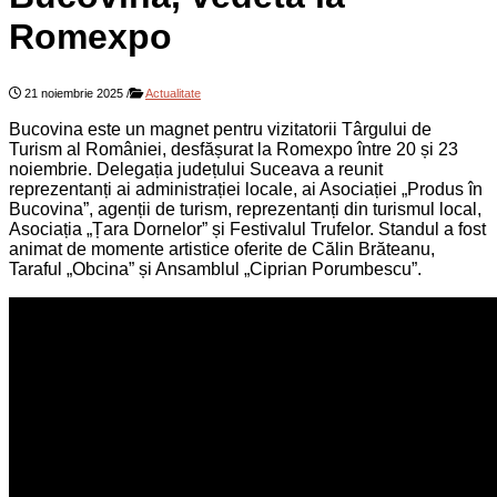
Romexpo
21 noiembrie 2025
/
Actualitate
Bucovina este un magnet pentru vizitatorii Târgului de
Turism al României, desfășurat la Romexpo între 20 și 23
noiembrie. Delegația județului Suceava a reunit
reprezentanți ai administrației locale, ai Asociației „Produs în
Bucovina”, agenții de turism, reprezentanți din turismul local,
Asociația „Țara Dornelor” și Festivalul Trufelor. Standul a fost
animat de momente artistice oferite de Călin Brăteanu,
Taraful „Obcina” și Ansamblul „Ciprian Porumbescu”.