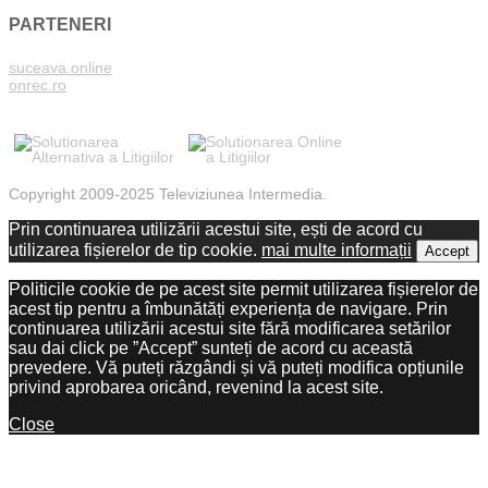
PARTENERI
suceava.online
onrec.ro
Copyright 2009-2025 Televiziunea Intermedia.
Prin continuarea utilizării acestui site, ești de acord cu
utilizarea fișierelor de tip cookie.
mai multe informații
Accept
Politicile cookie de pe acest site permit utilizarea fișierelor de
acest tip pentru a îmbunătăți experiența de navigare. Prin
continuarea utilizării acestui site fără modificarea setărilor
sau dai click pe ”Accept” sunteți de acord cu această
prevedere. Vă puteți răzgândi și vă puteți modifica opțiunile
privind aprobarea oricând, revenind la acest site.
Close