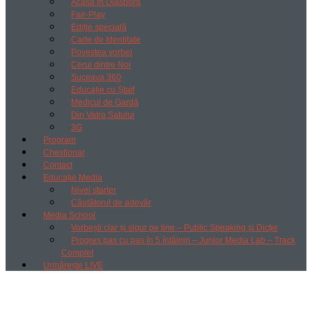
Acasă în Diaspora
Fair-Play
Ediție specială
Carte de Identitate
Povestea vorbei
Cerul dintre Noi
Suceava 360
Educație cu Ștaif
Medicul de Gardă
Din Vatra Satului
3G
Program
Chestionar
Contact
Educație Media
Nivel starter
Căutătorul de adevăr
Media School
Vorbești clar și sigur pe tine – Public Speaking și Dicție
Progres pas cu pas în 5 întâlniri – Junior Media Lab – Track
Complet
Urmărește LIVE