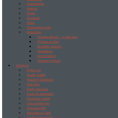
Evenimente
Interviu
Politic
Electoral
Sport
Comentariul zilei
Reportaje
Despre afaceri… și alte taxe
Fii bine cu tine!
Bunătăți culinare
Vești Bune
No comment
Oameni si locuri
Emisiuni
Prima oră
Vocile Cetății
Acasă în Diaspora
Fair-Play
Ediție specială
Carte de Identitate
Povestea vorbei
Cerul dintre Noi
Suceava 360
Educație cu Ștaif
Medicul de Gardă