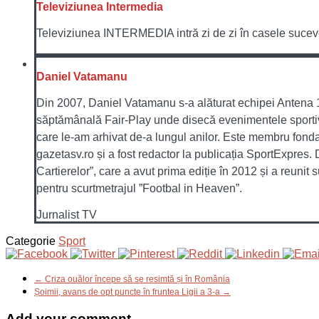
Televiziunea Intermedia
Televiziunea INTERMEDIA intră zi de zi în casele sucevenil
Daniel Vatamanu
Din 2007, Daniel Vatamanu s-a alăturat echipei Antena 1 
săptămânală Fair-Play unde disecă evenimentele sportive 
care le-am arhivat de-a lungul anilor. Este membru fondat
gazetasv.ro și a fost redactor la publicația SportExpres
Cartierelor”, care a avut prima ediție în 2012 și a reunit
pentru scurtmetrajul ”Footbal in Heaven”.
Jurnalist TV
Categorie
Sport
← Criza ouălor începe să se resimtă și în România
Șoimii, avans de opt puncte în fruntea Ligii a 3-a →
Add your comment