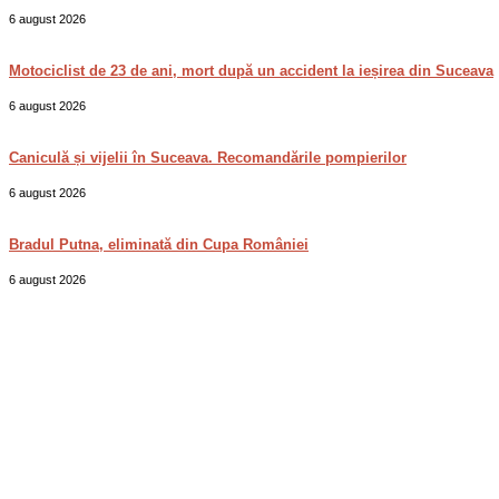
6 august 2026
Motociclist de 23 de ani, mort după un accident la ieșirea din Suceava
6 august 2026
Caniculă și vijelii în Suceava. Recomandările pompierilor
6 august 2026
Bradul Putna, eliminată din Cupa României
6 august 2026