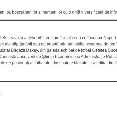
or, botoșănenilor și nemțenilor cu o grilă diversificată de infor
Suceava și a devenit “furnizorul” a tot ceea ce înseamnă sport l
ale săptămânii sau ne poartă prin amintirile scuturate de praf a
or al Brigăzii Dakay, din galeria echipei de fotbal Cetatea Suce
. Dani este absolvent de Științe Economice și Administrație Publ
 sute de pasionați ai fotbalului din spatele blocului. La ediția 