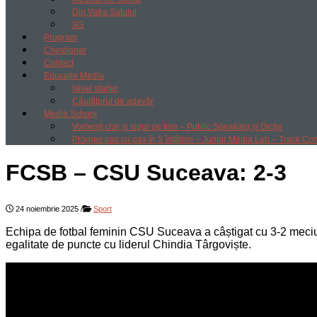
Din Vatra Satului
3G
Program
Chestionar
Contact
Educație Media
Nivel starter
Căutătorul de adevăr
Media School
Vorbești clar și sigur pe tine – Public Speaking și Dicție
Progres pas cu pas în 5 întâlniri – Junior Media Lab – Track Co
FCSB – CSU Suceava: 2-3
24 noiembrie 2025
/
Sport
Echipa de fotbal feminin CSU Suceava a câștigat cu 3-2 meciul 
egalitate de puncte cu liderul Chindia Târgoviște.