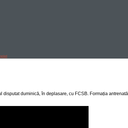
mplet
disputat duminică, în deplasare, cu FCSB. Formația antrenată de