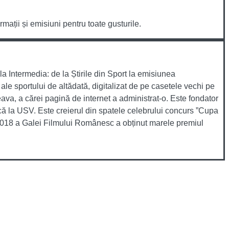
mații și emisiuni pentru toate gusturile.
a Intermedia: de la Știrile din Sport la emisiunea
le sportului de altădată, digitalizat de pe casetele vechi pe
ava, a cărei pagină de internet a administrat-o. Este fondator
ică la USV. Este creierul din spatele celebrului concurs ”Cupa
din 2018 a Galei Filmului Românesc a obținut marele premiul