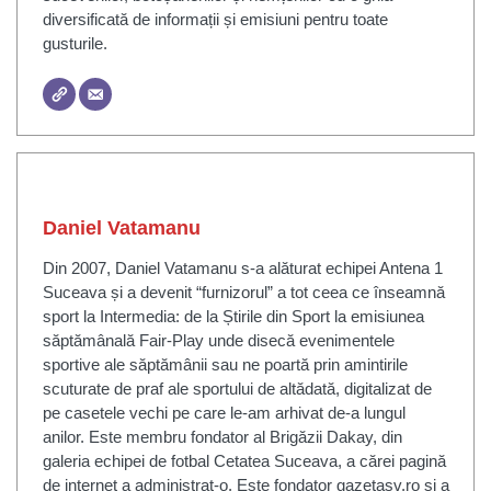
diversificată de informații și emisiuni pentru toate
gusturile.
Daniel Vatamanu
Din 2007, Daniel Vatamanu s-a alăturat echipei Antena 1
Suceava și a devenit “furnizorul” a tot ceea ce înseamnă
sport la Intermedia: de la Știrile din Sport la emisiunea
săptămânală Fair-Play unde disecă evenimentele
sportive ale săptămânii sau ne poartă prin amintirile
scuturate de praf ale sportului de altădată, digitalizat de
pe casetele vechi pe care le-am arhivat de-a lungul
anilor. Este membru fondator al Brigăzii Dakay, din
galeria echipei de fotbal Cetatea Suceava, a cărei pagină
de internet a administrat-o. Este fondator gazetasv.ro și a