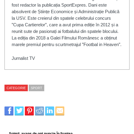
fost redactor la publicația SportExpres. Dani este
absolvent de Științe Economice și Administrație Publică
la USV. Este creierul din spatele celebrului concurs
”Cupa Cartierelor”, care a avut prima ediție în 2012 și a
reunit sute de pasionați ai fotbalului din spatele blocului.
La ediția din 2018 a Galei Filmului Românesc a obținut
marele premiul pentru scurtmetrajul ”Footbal in Heaven”.
Jurnalist TV
CATEGORIE
SPORT
← Șoimii, avans de opt puncte în fruntea