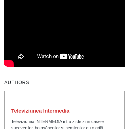
AUTHORS
Televiziunea Intermedia
Televiziunea INTERMEDIA intră zi de zi în casele
sucevenilor, botoșănenilor și nemțenilor cu o grilă