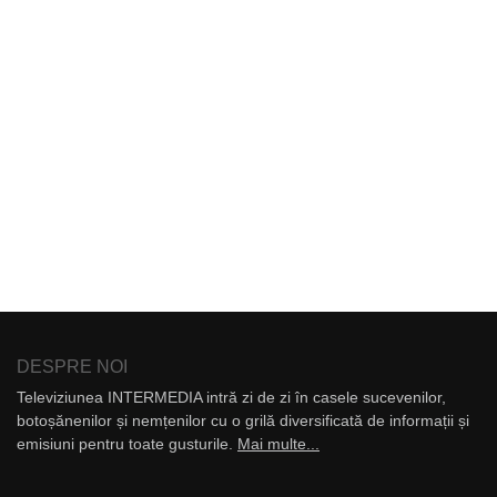
DESPRE NOI
Televiziunea INTERMEDIA intră zi de zi în casele sucevenilor,
botoșănenilor și nemțenilor cu o grilă diversificată de informații și
emisiuni pentru toate gusturile.
Mai multe...