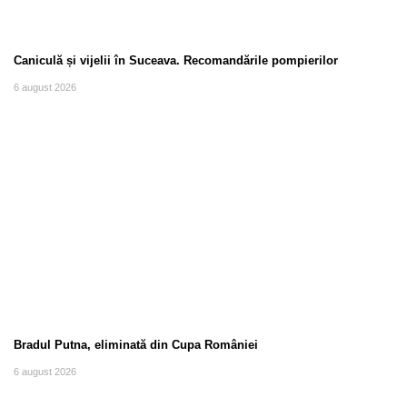
Caniculă și vijelii în Suceava. Recomandările pompierilor
6 august 2026
Bradul Putna, eliminată din Cupa României
6 august 2026