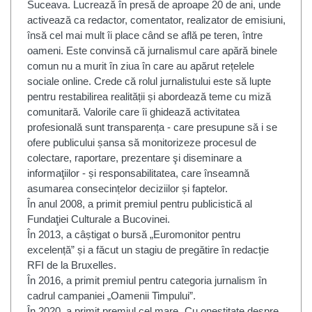
Suceava. Lucrează în presă de aproape 20 de ani, unde
activează ca redactor, comentator, realizator de emisiuni,
însă cel mai mult îi place când se află pe teren, între
oameni. Este convinsă că jurnalismul care apără binele
comun nu a murit în ziua în care au apărut rețelele
sociale online. Crede că rolul jurnalistului este să lupte
pentru restabilirea realității și abordează teme cu miză
comunitară. Valorile care îi ghidează activitatea
profesională sunt transparența - care presupune să i se
ofere publicului șansa să monitorizeze procesul de
colectare, raportare, prezentare şi diseminare a
informaţiilor - și responsabilitatea, care înseamnă
asumarea consecințelor deciziilor și faptelor.
În anul 2008, a primit premiul pentru publicistică al
Fundaţiei Culturale a Bucovinei.
În 2013, a câștigat o bursă „Euromonitor pentru
excelență” și a făcut un stagiu de pregătire în redacție
RFI de la Bruxelles.
În 2016, a primit premiul pentru categoria jurnalism în
cadrul campaniei „Oamenii Timpului”.
În 2020, a primit premiul cel mare „Cu onestitate despre