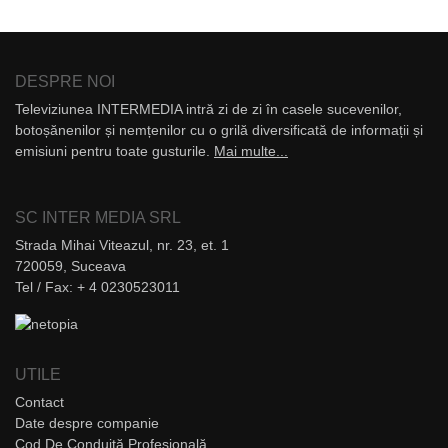
DESPRE NOI
Televiziunea INTERMEDIA intră zi de zi în casele sucevenilor,
botoșănenilor și nemțenilor cu o grilă diversificată de informații și
emisiuni pentru toate gusturile.
Mai multe...
SC INTER MEDIA SRL
Strada Mihai Viteazul, nr. 23, et. 1
720059, Suceava
Tel / Fax: + 4 0230523011
UTILE
Contact
Date despre companie
Cod De Conduită Profesională