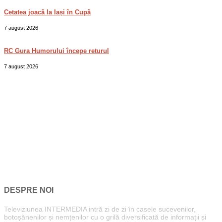
Cetatea joacă la Iași în Cupă
7 august 2026
RC Gura Humorului începe returul
7 august 2026
DESPRE NOI
Televiziunea INTERMEDIA intră zi de zi în casele sucevenilor,
botoșănenilor și nemțenilor cu o grilă diversificată de informații și