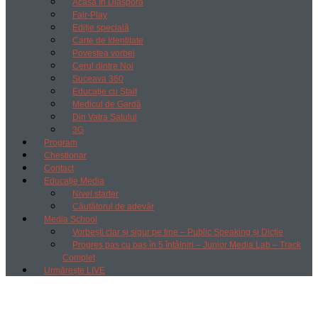
Acasă în Diaspora
Fair-Play
Ediție specială
Carte de Identitate
Povestea vorbei
Cerul dintre Noi
Suceava 360
Educație cu Ștaif
Medicul de Gardă
Din Vatra Satului
3G
Program
Chestionar
Contact
Educație Media
Nivel starter
Căutătorul de adevăr
Media School
Vorbești clar și sigur pe tine – Public Speaking și Dicție
Progres pas cu pas în 5 întâlniri – Junior Media Lab – Track
Complet
Urmărește LIVE