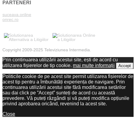
PARTENERI
suceava.online
onrec.ro
Copyright 2009-2025 Televiziunea Intermedia.
Prin continuarea utilizării acestui site, ești de acord cu
utilizarea fișierelor de tip cookie.
mai multe informații
Accept
Politicile cookie de pe acest site permit utilizarea fișierelor de
acest tip pentru a îmbunătăți experiența de navigare. Prin
continuarea utilizării acestui site fără modificarea setărilor
sau dai click pe ”Accept” sunteți de acord cu această
prevedere. Vă puteți răzgândi și vă puteți modifica opțiunile
privind aprobarea oricând, revenind la acest site.
Close