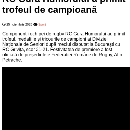
trofeul de campioană
25 noiembrie 2025
/
Sport
Componenții echipei de rugby RC Gura Humorului au primit
trofeul, medaliile și tricourile de campioni ai Diviziei
Naționale de Seniori după meciul disputat la București cu
RC Grivița, scor 31-21. Festivitatea de premiere a fost
oficiată de președintele Federației Române de Rugby, Alin
Petrache.