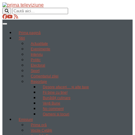
Prima pagină
Știri
Actualitate
Evenimente
Interviu
Politic
Electoral
Sport
Comentariul zilei
Reportaje
Despre afaceri… și alte taxe
Fii bine cu tine!
Bunătăți culinare
Vești Bune
No comment
Oameni si locuri
Emisiuni
Prima oră
Vocile Cetății