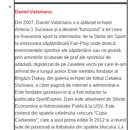
Daniel Vatamanu
Din 2007, Daniel Vatamanu s-a alăturat echipei
Antena 1 Suceava și a devenit “furnizorul” a tot ceea
ce înseamnă sport la Intermedia: de la Știrile din Sport
la emisiunea săptămânală Fair-Play unde disecă
evenimentele sportive ale săptămânii sau ne poartă
prin amintirile scuturate de praf ale sportului de
altădată, digitalizat de pe casetele vechi pe care le-am
arhivat de-a lungul anilor. Este membru fondator al
Brigăzii Dakay, din galeria echipei de fotbal Cetatea
Suceava, a cărei pagină de internet a administrat-o.
Este fondator gazetasv.ro și a fost redactor la
publicația SportExpres. Dani este absolvent de Științe
Economice și Administrație Publică la USV. Este
creierul din spatele celebrului concurs ”Cupa
Cartierelor”, care a avut prima ediție în 2012 și a reunit
sute de pasionați ai fotbalului din spatele blocului. La