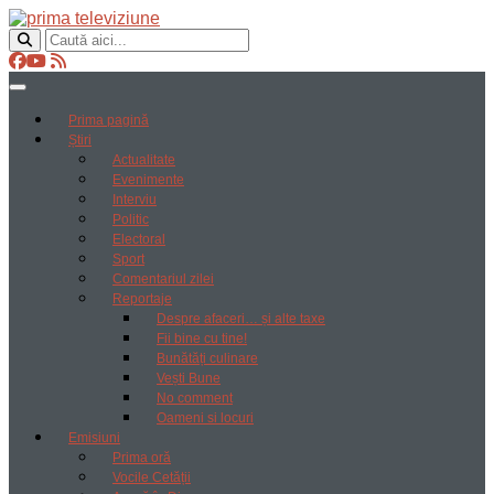
Prima pagină
Știri
Actualitate
Evenimente
Interviu
Politic
Electoral
Sport
Comentariul zilei
Reportaje
Despre afaceri… și alte taxe
Fii bine cu tine!
Bunătăți culinare
Vești Bune
No comment
Oameni si locuri
Emisiuni
Prima oră
Vocile Cetății