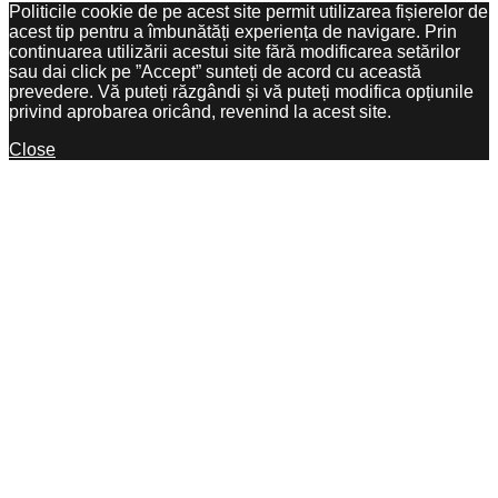
Politicile cookie de pe acest site permit utilizarea fișierelor de
acest tip pentru a îmbunătăți experiența de navigare. Prin
continuarea utilizării acestui site fără modificarea setărilor
sau dai click pe ”Accept” sunteți de acord cu această
prevedere. Vă puteți răzgândi și vă puteți modifica opțiunile
privind aprobarea oricând, revenind la acest site.
Close