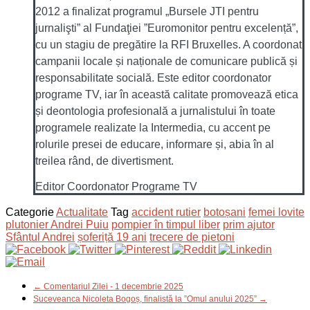
2012 a finalizat programul „Bursele JTI pentru
jurnalişti” al Fundaţiei ”Euromonitor pentru excelență”,
cu un stagiu de pregătire la RFI Bruxelles. A coordonat
campanii locale și naționale de comunicare publică și
responsabilitate socială. Este editor coordonator
programe TV, iar în această calitate promovează etica
și deontologia profesională a jurnalistului în toate
programele realizate la Intermedia, cu accent pe
rolurile presei de educare, informare și, abia în al
treilea rând, de divertisment.
Editor Coordonator Programe TV
Categorie
Actualitate
Tag
accident rutier
botoșani
femei lovite
plutonier Andrei Puiu
pompier în timpul liber
prim ajutor
Sfântul Andrei
șoferiță 19 ani
trecere de pietoni
← Comentariul Zilei - 1 decembrie 2025
Suceveanca Nicoleta Bogoș, finalistă la ”Omul anului 2025” →