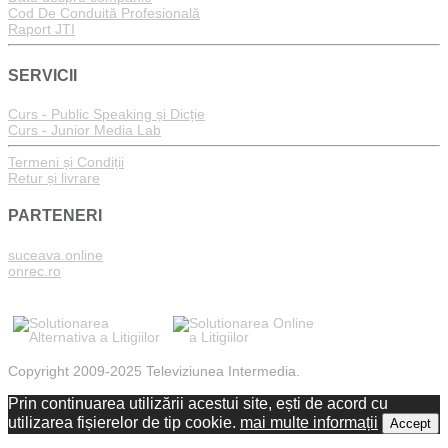
Cod De Conduită Profesională
Raport JTI
SERVICII
Curs - Public Speaking și Dicție
Curs - Junior Media Lab
Termeni și Condiții
Retur și livrare
PARTENERI
suceava.online
onrec.ro
Copyright 2009-2025 Televiziunea Intermedia.
Prin continuarea utilizării acestui site, ești de acord cu
utilizarea fișierelor de tip cookie.
mai multe informații
Accept