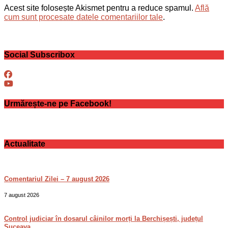
Acest site folosește Akismet pentru a reduce spamul.
Află
cum sunt procesate datele comentariilor tale
.
Social Subscribox
Urmărește-ne pe Facebook!
Actualitate
Comentariul Zilei – 7 august 2026
7 august 2026
Control judiciar în dosarul câinilor morți la Berchișești, județul
Suceava