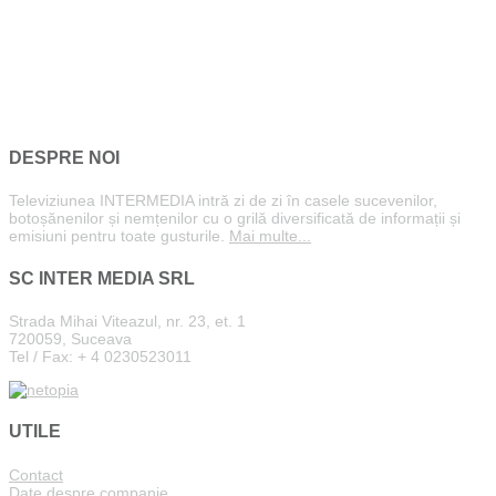
DESPRE NOI
Televiziunea INTERMEDIA intră zi de zi în casele sucevenilor,
botoșănenilor și nemțenilor cu o grilă diversificată de informații și
emisiuni pentru toate gusturile.
Mai multe...
SC INTER MEDIA SRL
Strada Mihai Viteazul, nr. 23, et. 1
720059, Suceava
Tel / Fax: + 4 0230523011
UTILE
Contact
Date despre companie