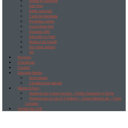
Acasă în Diaspora
Fair-Play
Ediție specială
Carte de Identitate
Povestea vorbei
Cerul dintre Noi
Suceava 360
Educație cu Ștaif
Medicul de Gardă
Din Vatra Satului
3G
Program
Chestionar
Contact
Educație Media
Nivel starter
Căutătorul de adevăr
Media School
Vorbești clar și sigur pe tine – Public Speaking și Dicție
Progres pas cu pas în 5 întâlniri – Junior Media Lab – Track
Complet
Urmărește LIVE