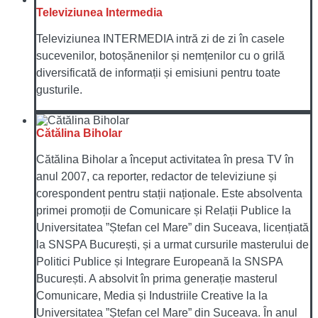
Televiziunea Intermedia
Televiziunea INTERMEDIA intră zi de zi în casele
sucevenilor, botoșănenilor și nemțenilor cu o grilă
diversificată de informații și emisiuni pentru toate
gusturile.
Cătălina Biholar
Cătălina Biholar a început activitatea în presa TV în
anul 2007, ca reporter, redactor de televiziune și
corespondent pentru stații naționale. Este absolventa
primei promoții de Comunicare și Relații Publice la
Universitatea ”Ștefan cel Mare” din Suceava, licențiată
la SNSPA București, și a urmat cursurile masterului de
Politici Publice și Integrare Europeană la SNSPA
București. A absolvit în prima generație masterul
Comunicare, Media și Industriile Creative la la
Universitatea ”Ștefan cel Mare” din Suceava. În anul