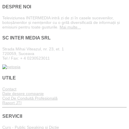
DESPRE NOI
Televiziunea INTERMEDIA intră zi de zi în casele sucevenilor,
botoșănenilor și nemțenilor cu o grilă diversificată de informații și
emisiuni pentru toate gusturile.
Mai multe...
SC INTER MEDIA SRL
Strada Mihai Viteazul, nr. 23, et. 1
720059, Suceava
Tel / Fax: + 4 0230523011
UTILE
Contact
Date despre companie
Cod De Conduită Profesională
Raport JTI
SERVICII
Curs - Public Speaking și Dicție