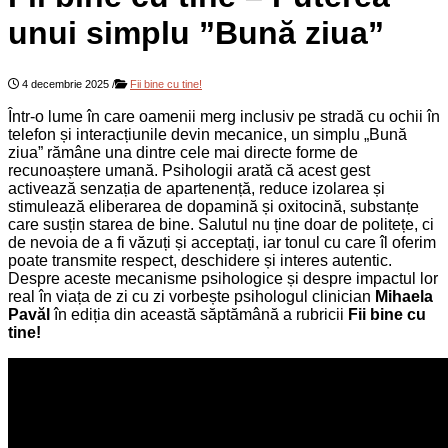
unui simplu ”Bună ziua”
4 decembrie 2025
/
Fii bine cu tine!
Într-o lume în care oamenii merg inclusiv pe stradă cu ochii în
telefon și interacțiunile devin mecanice, un simplu „Bună
ziua” rămâne una dintre cele mai directe forme de
recunoaștere umană. Psihologii arată că acest gest
activează senzația de apartenență, reduce izolarea și
stimulează eliberarea de dopamină și oxitocină, substanțe
care susțin starea de bine. Salutul nu ține doar de politețe, ci
de nevoia de a fi văzuți și acceptați, iar tonul cu care îl oferim
poate transmite respect, deschidere și interes autentic.
Despre aceste mecanisme psihologice și despre impactul lor
real în viața de zi cu zi vorbește psihologul clinician
Mihaela
Pavăl
în ediția din această săptămână a rubricii
Fii bine cu
tine!