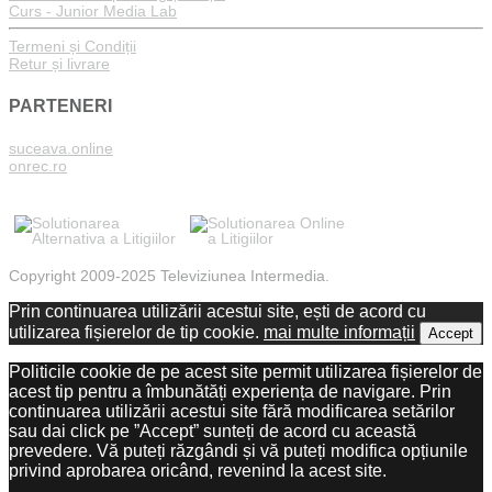
Curs - Junior Media Lab
Termeni și Condiții
Retur și livrare
PARTENERI
suceava.online
onrec.ro
Copyright 2009-2025 Televiziunea Intermedia.
Prin continuarea utilizării acestui site, ești de acord cu
utilizarea fișierelor de tip cookie.
mai multe informații
Accept
Politicile cookie de pe acest site permit utilizarea fișierelor de
acest tip pentru a îmbunătăți experiența de navigare. Prin
continuarea utilizării acestui site fără modificarea setărilor
sau dai click pe ”Accept” sunteți de acord cu această
prevedere. Vă puteți răzgândi și vă puteți modifica opțiunile
privind aprobarea oricând, revenind la acest site.