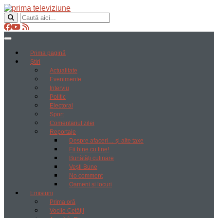
Prima pagină
Știri
Actualitate
Evenimente
Interviu
Politic
Electoral
Sport
Comentariul zilei
Reportaje
Despre afaceri… și alte taxe
Fii bine cu tine!
Bunătăți culinare
Vești Bune
No comment
Oameni si locuri
Emisiuni
Prima oră
Vocile Cetății