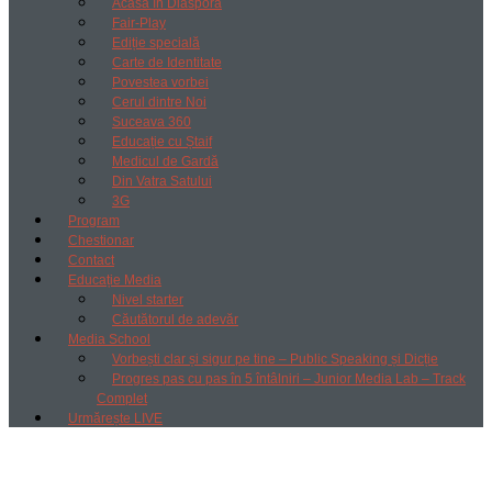
Acasă în Diaspora
Fair-Play
Ediție specială
Carte de Identitate
Povestea vorbei
Cerul dintre Noi
Suceava 360
Educație cu Ștaif
Medicul de Gardă
Din Vatra Satului
3G
Program
Chestionar
Contact
Educație Media
Nivel starter
Căutătorul de adevăr
Media School
Vorbești clar și sigur pe tine – Public Speaking și Dicție
Progres pas cu pas în 5 întâlniri – Junior Media Lab – Track
Complet
Urmărește LIVE