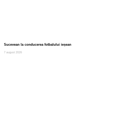
Sucevean la conducerea fotbalului ieșean
7 august 2026