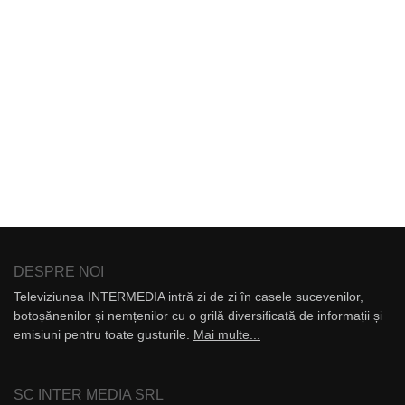
DESPRE NOI
Televiziunea INTERMEDIA intră zi de zi în casele sucevenilor,
botoșănenilor și nemțenilor cu o grilă diversificată de informații și
emisiuni pentru toate gusturile.
Mai multe...
SC INTER MEDIA SRL