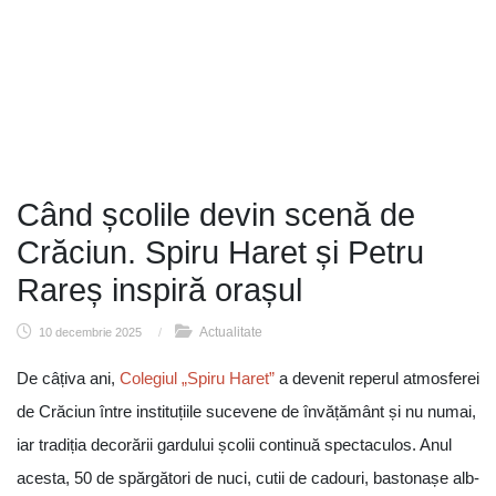
Când școlile devin scenă de
Crăciun. Spiru Haret și Petru
Rareș inspiră orașul
Actualitate
10 decembrie 2025
/
De câțiva ani,
Colegiul „Spiru Haret”
a devenit reperul atmosferei
de Crăciun între instituțiile sucevene de învățământ și nu numai,
iar tradiția decorării gardului școlii continuă spectaculos. Anul
acesta, 50 de spărgători de nuci, cutii de cadouri, bastonașe alb-