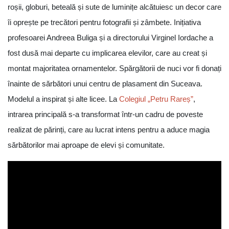
roșii, globuri, beteală și sute de luminițe alcătuiesc un decor care
îi oprește pe trecători pentru fotografii și zâmbete. Inițiativa
profesoarei Andreea Buliga și a directorului Virginel Iordache a
fost dusă mai departe cu implicarea elevilor, care au creat și
montat majoritatea ornamentelor. Spărgătorii de nuci vor fi donați
înainte de sărbători unui centru de plasament din Suceava.
Modelul a inspirat și alte licee. La
Colegiul „Petru Rareș”
,
intrarea principală s-a transformat într-un cadru de poveste
realizat de părinți, care au lucrat intens pentru a aduce magia
sărbătorilor mai aproape de elevi și comunitate.