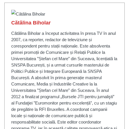
Cătălina Biholar
Cătălina Biholar a început activitatea în presa TV în anul
2007, ca reporter, redactor de televiziune și
corespondent pentru stații naționale. Este absolventa
primei promoții de Comunicare și Relații Publice la
Universitatea ”Ștefan cel Mare” din Suceava, licențiată la
SNSPA București, și a urmat cursurile masterului de
Politici Publice și Integrare Europeană la SNSPA
București. A absolvit în prima generație masterul
Comunicare, Media și Industriile Creative la la
Universitatea ”Ștefan cel Mare” din Suceava. În anul
2012 a finalizat programul „Bursele JTI pentru jurnalişti”
al Fundaţiei ”Euromonitor pentru excelență”, cu un stagiu
de pregătire la RFI Bruxelles. A coordonat campanii
locale și naționale de comunicare publică și
responsabilitate socială. Este editor coordonator
programe TV, iar în această calitate promovează etica și