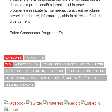
deontologia profesională a jurnalistului în toate
programele realizate la Intermedia, cu accent pe rolurile
presei de educare, informare și, abia în al treilea rând, de
divertisment.
Editor Coordonator Programe TV
CATEGORIE
ACTUALITATE
TAG
ANDREEA BULIGA
CENTRU DE PLASAMENT
COLEGIUL PETRU
RAREȘ
COLEGIUL SPIRU HARET SUCEAVA
DECORAȚIUNI DE CRĂCIUN
ELEVI
GARD ȘCOALĂ
MAGIE DE SĂRBĂTORI
SPĂRGĂTORI DE NUCI
VIRGINEL IORDACHE