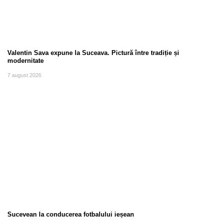
Valentin Sava expune la Suceava. Pictură între tradiție și
modernitate
7 august 2026
Sucevean la conducerea fotbalului ieșean