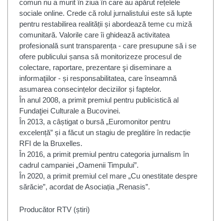
comun nu a murit în ziua în care au apărut rețelele
sociale online. Crede că rolul jurnalistului este să lupte
pentru restabilirea realității și abordează teme cu miză
comunitară. Valorile care îi ghidează activitatea
profesională sunt transparența - care presupune să i se
ofere publicului șansa să monitorizeze procesul de
colectare, raportare, prezentare şi diseminare a
informaţiilor - și responsabilitatea, care înseamnă
asumarea consecințelor deciziilor și faptelor.
În anul 2008, a primit premiul pentru publicistică al
Fundaţiei Culturale a Bucovinei.
În 2013, a câștigat o bursă „Euromonitor pentru
excelență” și a făcut un stagiu de pregătire în redacție
RFI de la Bruxelles.
În 2016, a primit premiul pentru categoria jurnalism în
cadrul campaniei „Oamenii Timpului”.
În 2020, a primit premiul cel mare „Cu onestitate despre
sărăcie”, acordat de Asociația „Renasis”.
Producător RTV (știri)