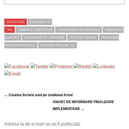
CATEGORIE
EVENIMENTE
TAG
CAMPANIE UMANITARĂ
COMUNITATE VULNERABILĂ
FRECVENȚĂ
ȘCOLARĂ
ÎNCREDERE ÎN UNIFORMĂ
POLIȚIȘTI NEAMȚ
PREVENIRE
FAPTE ANTISOCIALE
SCĂDERE APELURI 112
← Cetatea încheie anul pe stadionul Areni
ANUNȚ DE INFORMARE FINALIZARE
IMPLEMENTARE →
Adresa ta de e-mail nu va fi publicată.