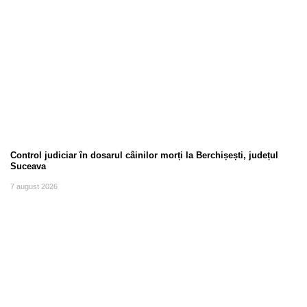
Control judiciar în dosarul câinilor morți la Berchișești, județul
Suceava
7 august 2026