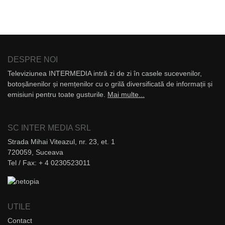
DESPRE NOI
Televiziunea INTERMEDIA intră zi de zi în casele sucevenilor,
botoșănenilor și nemțenilor cu o grilă diversificată de informații și
emisiuni pentru toate gusturile.
Mai multe...
SC INTER MEDIA SRL
Strada Mihai Viteazul, nr. 23, et. 1
720059, Suceava
Tel / Fax: + 4 0230523011
UTILE
Contact