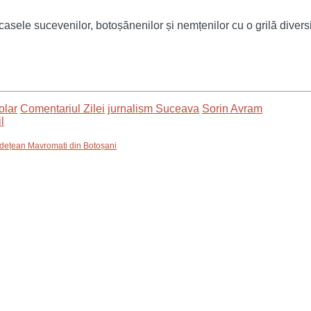
sele sucevenilor, botoșănenilor și nemțenilor cu o grilă diversifi
olar
Comentariul Zilei
jurnalism Suceava
Sorin Avram
 Județean Mavromati din Botoșani