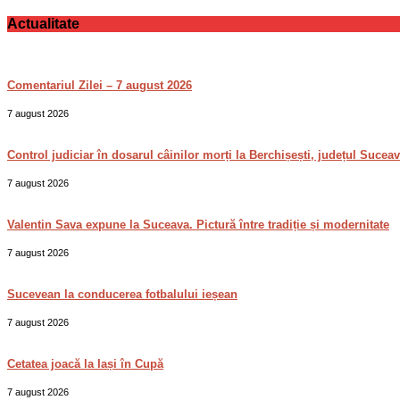
Actualitate
Comentariul Zilei – 7 august 2026
7 august 2026
Control judiciar în dosarul câinilor morți la Berchișești, județul Sucea
7 august 2026
Valentin Sava expune la Suceava. Pictură între tradiție și modernitate
7 august 2026
Sucevean la conducerea fotbalului ieșean
7 august 2026
Cetatea joacă la Iași în Cupă
7 august 2026