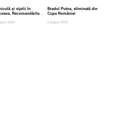
iculă și vijelii în
Bradul Putna, eliminată din
ceava. Recomandările
Cupa României
mpierilor
ugust 2026
6 august 2026