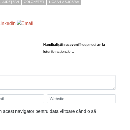
L JUDEȚEAN
GOLGHETER
LIGA A 4-A SUCEAVA
Handbaliștii suceveni încep noul an la
loturile naționale →
n acest navigator pentru data viitoare când o să