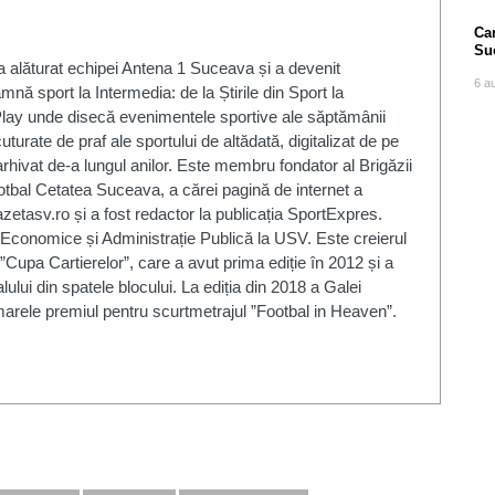
Can
Su
 alăturat echipei Antena 1 Suceava și a devenit
po
6 a
mnă sport la Intermedia: de la Știrile din Sport la
lay unde disecă evenimentele sportive ale săptămânii
uturate de praf ale sportului de altădată, digitalizat de pe
rhivat de-a lungul anilor. Este membru fondator al Brigăzii
fotbal Cetatea Suceava, a cărei pagină de internet a
zetasv.ro și a fost redactor la publicația SportExpres.
 Economice și Administrație Publică la USV. Este creierul
”Cupa Cartierelor”, care a avut prima ediție în 2012 și a
alului din spatele blocului. La ediția din 2018 a Galei
arele premiul pentru scurtmetrajul ”Footbal in Heaven”.