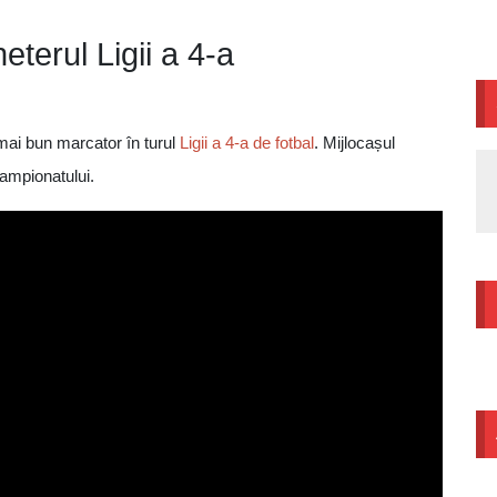
eterul Ligii a 4-a
 mai bun marcator în turul
Ligii a 4-a de fotbal
. Mijlocașul
campionatului.