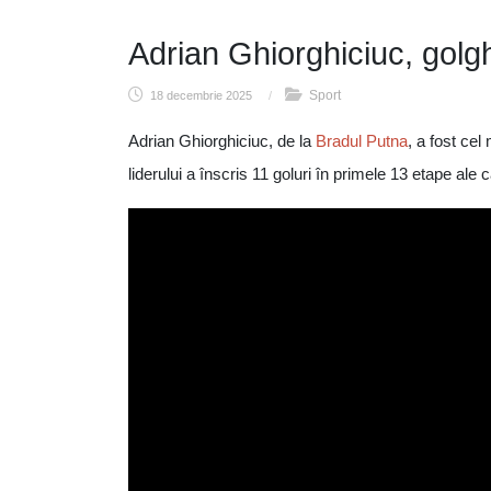
Adrian Ghiorghiciuc, golgh
Sport
18 decembrie 2025
/
Adrian Ghiorghiciuc, de la
Bradul Putna
, a fost cel
liderului a înscris 11 goluri în primele 13 etape ale 