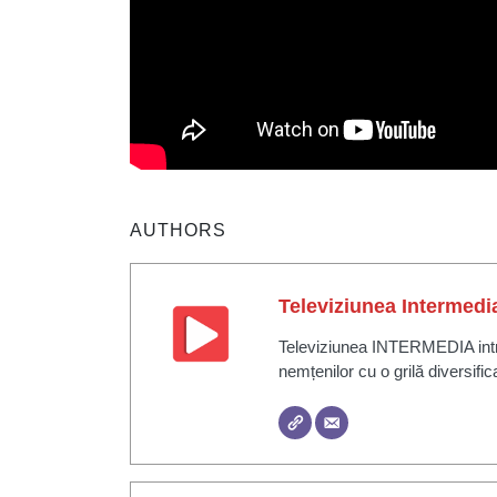
AUTHORS
Televiziunea Intermedi
Televiziunea INTERMEDIA intră 
nemțenilor cu o grilă diversific