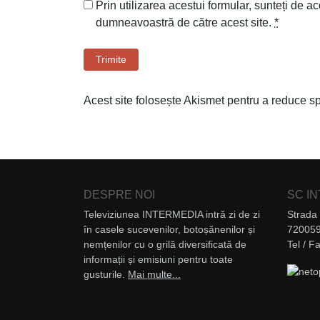
Prin utilizarea acestui formular, sunteți de ac
dumneavoastră de către acest site.
*
Trimite
Acest site folosește Akismet pentru a reduce 
DESPRE NOI
SC I
Televiziunea INTERMEDIA intră zi de zi
Strada 
în casele sucevenilor, botoșănenilor și
720059
nemțenilor cu o grilă diversificată de
Tel / 
informații și emisiuni pentru toate
gusturile.
Mai multe...