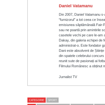
Daniel Vatamanu
Din 2007, Daniel Vatamanu s-a
“furnizorul” a tot ceea ce însea
emisiunea săptămânală Fair-P
sau ne poartă prin amintirile sc
casetele vechi pe care le-am a
Dakay, din galeria echipei de 
administrat-o. Este fondator ga
Dani este absolvent de Științe
din spatele celebrului concurs 
reunit sute de pasionați ai fotb
Filmului Românesc a obținut m
Jurnalist TV
CATEGORIE
SPORT