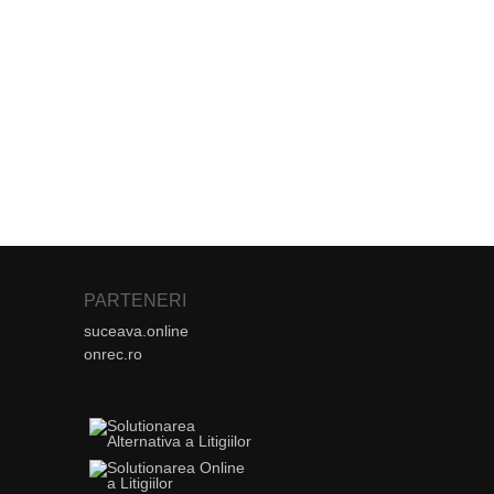
PARTENERI
suceava.online
onrec.ro