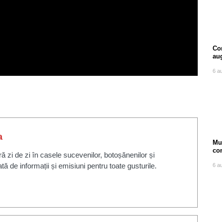
Com
au
6 a
a
Mu
co
zi de zi în casele sucevenilor, botoșănenilor și
ore
ată de informații și emisiuni pentru toate gusturile.
6 a