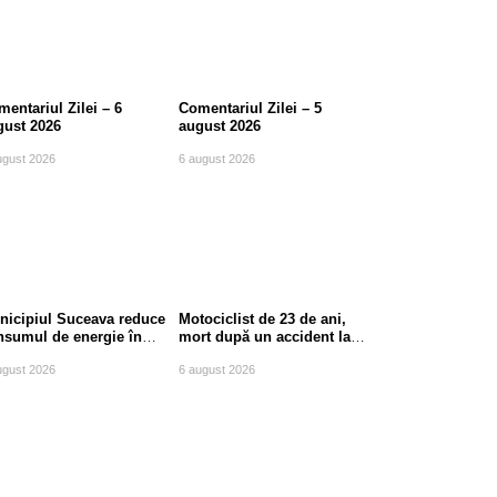
entariul Zilei – 6
Comentariul Zilei – 5
gust 2026
august 2026
ugust 2026
6 august 2026
nicipiul Suceava reduce
Motociclist de 23 de ani,
nsumul de energie în
mort după un accident la
le de vârf
ieșirea din Suceava
ugust 2026
6 august 2026