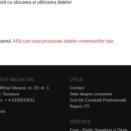
ord cu stocarea și utilizarea datelor
spamul.
Află cum sunt procesate datele comentariilor tale
.
NTER MEDIA SRL
UTILE
Mihai Viteazul, nr. 23, et. 1
Contact
, Suceava
Date despre companie
Fax: + 4 0230523011
Cod De Conduită Profesională
Raport JTI
SERVICII
Curs - Public Speaking și Dicție