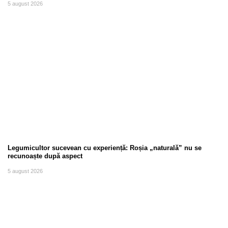
5 august 2026
Legumicultor sucevean cu experiență: Roșia „naturală” nu se
recunoaște după aspect
5 august 2026