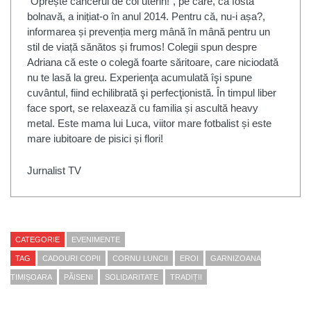
”Oprește cancerul de col uterin!”, pe care, ca fostă
bolnavă, a inițiat-o în anul 2014. Pentru că, nu-i așa?,
informarea și prevenția merg mână în mână pentru un
stil de viață sănătos și frumos! Colegii spun despre
Adriana că este o colegă foarte săritoare, care niciodată
nu te lasă la greu. Experienţa acumulată îşi spune
cuvântul, fiind echilibrată şi perfecţionistă. În timpul liber
face sport, se relaxează cu familia și ascultă heavy
metal. Este mama lui Luca, viitor mare fotbalist și este
mare iubitoare de pisici și flori!
Jurnalist TV
CATEGORIE
EVENIMENTE
TAG
CADOURI COPII
CORNU LUNCII
EROI
GARNIZOANA
TIMIȘOARA
PĂISENI
SOLIDARITATE
TRADIȚII