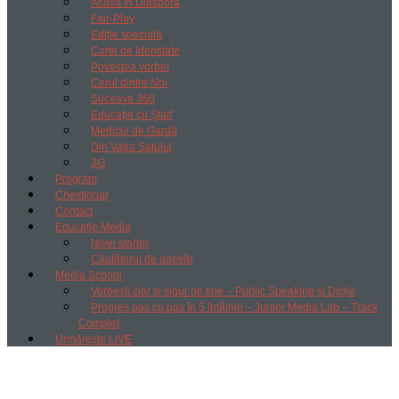
Acasă în Diaspora
Fair-Play
Ediție specială
Carte de Identitate
Povestea vorbei
Cerul dintre Noi
Suceava 360
Educație cu Ștaif
Medicul de Gardă
Din Vatra Satului
3G
Program
Chestionar
Contact
Educație Media
Nivel starter
Căutătorul de adevăr
Media School
Vorbești clar și sigur pe tine – Public Speaking și Dicție
Progres pas cu pas în 5 întâlniri – Junior Media Lab – Track
Complet
Urmărește LIVE