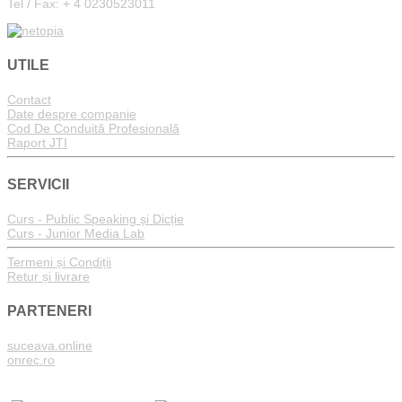
Tel / Fax: + 4 0230523011
UTILE
Contact
Date despre companie
Cod De Conduită Profesională
Raport JTI
SERVICII
Curs - Public Speaking și Dicție
Curs - Junior Media Lab
Termeni și Condiții
Retur și livrare
PARTENERI
suceava.online
onrec.ro