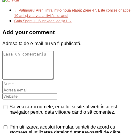
← Patinoarul Areni intră într-o nouă etapă: Zone 47. Este concesionat pe
10 ani și va avea activități tot anul
Gala Sportului Sucevean, ediția I →
Add your comment
Adresa ta de e-mail nu va fi publicată.
Salvează-mi numele, emailul și site-ul web în acest
navigator pentru data viitoare când o să comentez.
Prin utilizarea acestui formular, sunteți de acord cu
stocarea și utilizarea datelor dumneavoastră de către