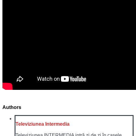
Authors
Televiziunea Intermedia
Televiziunea INTERMEDIA intră zi de zi în casele