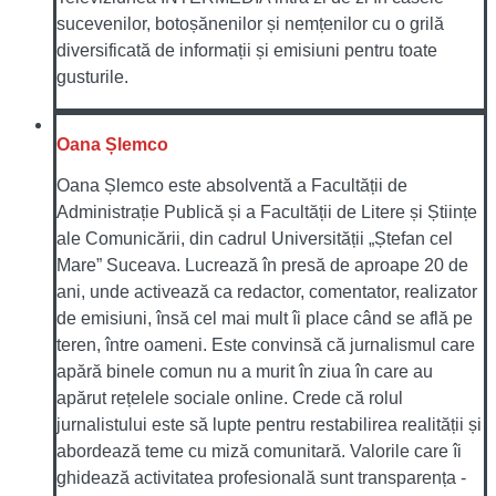
sucevenilor, botoșănenilor și nemțenilor cu o grilă
diversificată de informații și emisiuni pentru toate
gusturile.
Oana Șlemco
Oana Șlemco este absolventă a Facultății de
Administrație Publică și a Facultății de Litere și Științe
ale Comunicării, din cadrul Universității „Ștefan cel
Mare” Suceava. Lucrează în presă de aproape 20 de
ani, unde activează ca redactor, comentator, realizator
de emisiuni, însă cel mai mult îi place când se află pe
teren, între oameni. Este convinsă că jurnalismul care
apără binele comun nu a murit în ziua în care au
apărut rețelele sociale online. Crede că rolul
jurnalistului este să lupte pentru restabilirea realității și
abordează teme cu miză comunitară. Valorile care îi
ghidează activitatea profesională sunt transparența -