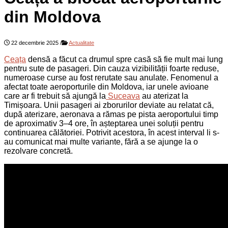
din Moldova
22 decembrie 2025
/
Actualitate
Ceața
densă a făcut ca drumul spre casă să fie mult mai lung
pentru sute de pasageri. Din cauza vizibilității foarte reduse,
numeroase curse au fost rerutate sau anulate. Fenomenul a
afectat toate aeroporturile din Moldova, iar unele avioane
care ar fi trebuit să ajungă la
Suceava
au aterizat la
Timișoara. Unii pasageri ai zborurilor deviate au relatat că,
după aterizare, aeronava a rămas pe pista aeroportului timp
de aproximativ 3–4 ore, în așteptarea unei soluții pentru
continuarea călătoriei. Potrivit acestora, în acest interval li s-
au comunicat mai multe variante, fără a se ajunge la o
rezolvare concretă.