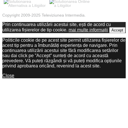
Copyright 2009-2025 Televiziunea Intermedia.
Prin continuarea utilizării acestui site, ești de acord cu
utilizarea fișierelor de tip cookie.
mai multe informații
Accept
Politicile cookie de pe acest site permit utilizarea fișierelor de
acest tip pentru a îmbunătăți experiența de navigare. Prin
continuarea utilizării acestui site fără modificarea setărilor
sau dai click pe ”Accept” sunteți de acord cu această
prevedere. Vă puteți răzgândi și vă puteți modifica opțiunile
privind aprobarea oricând, revenind la acest site.
Close