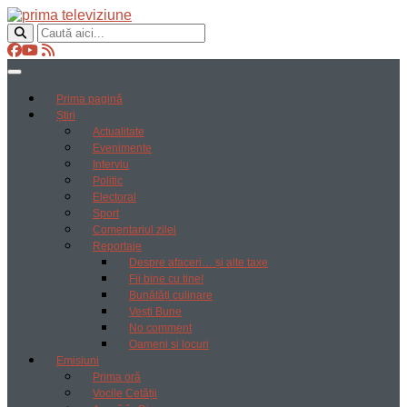
Prima pagină
Știri
Actualitate
Evenimente
Interviu
Politic
Electoral
Sport
Comentariul zilei
Reportaje
Despre afaceri… și alte taxe
Fii bine cu tine!
Bunătăți culinare
Vești Bune
No comment
Oameni si locuri
Emisiuni
Prima oră
Vocile Cetății