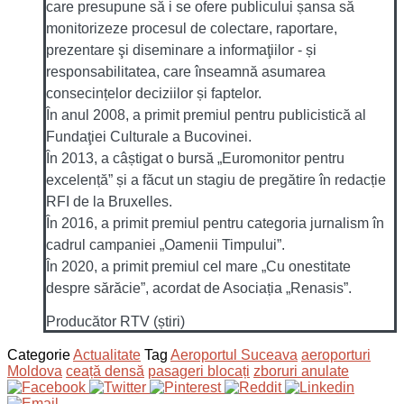
care presupune să i se ofere publicului șansa să
monitorizeze procesul de colectare, raportare,
prezentare şi diseminare a informaţiilor - și
responsabilitatea, care înseamnă asumarea
consecințelor deciziilor și faptelor.
În anul 2008, a primit premiul pentru publicistică al
Fundaţiei Culturale a Bucovinei.
În 2013, a câștigat o bursă „Euromonitor pentru
excelență” și a făcut un stagiu de pregătire în redacție
RFI de la Bruxelles.
În 2016, a primit premiul pentru categoria jurnalism în
cadrul campaniei „Oamenii Timpului”.
În 2020, a primit premiul cel mare „Cu onestitate
despre sărăcie”, acordat de Asociația „Renasis”.
Producător RTV (știri)
Categorie
Actualitate
Tag
Aeroportul Suceava
aeroporturi
Moldova
ceață densă
pasageri blocați
zboruri anulate