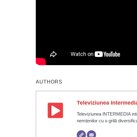
AUTHORS
Televiziunea Intermedi
Televiziunea INTERMEDIA intră 
nemțenilor cu o grilă diversific