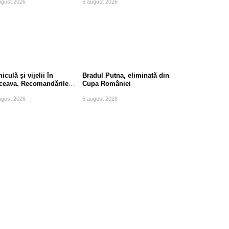
ugust 2026
6 august 2026
iculă și vijelii în
Bradul Putna, eliminată din
ceava. Recomandările
Cupa României
mpierilor
ugust 2026
6 august 2026