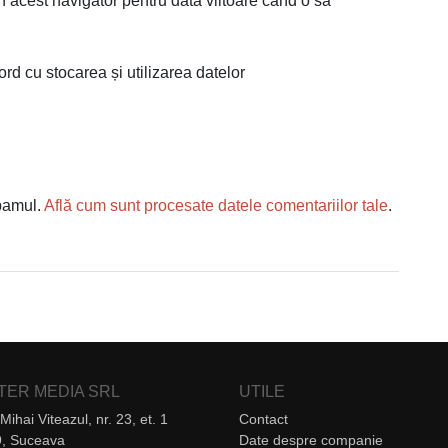
n acest navigator pentru data viitoare când o să
ord cu stocarea și utilizarea datelor
spamul.
Află cum sunt procesate datele comentariilor tale
.
NTER MEDIA SRL
UTILE
Mihai Viteazul, nr. 23, et. 1
Contact
, Suceava
Date despre companie