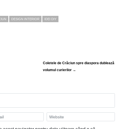
CIUN
DESIGN INTERIOR
IDEI DIY
Coletele de Crăciun spre diaspora dublează
volumul curierilor →