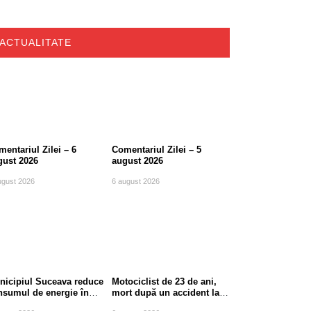
ACTUALITATE
entariul Zilei – 6
Comentariul Zilei – 5
gust 2026
august 2026
ugust 2026
6 august 2026
nicipiul Suceava reduce
Motociclist de 23 de ani,
nsumul de energie în
mort după un accident la
le de vârf
ieșirea din Suceava