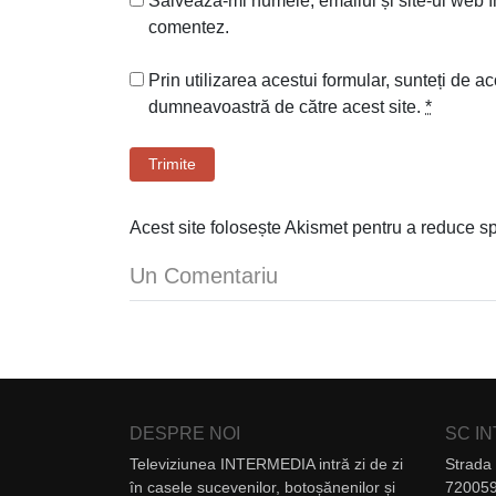
Salvează-mi numele, emailul și site-ul web î
comentez.
Prin utilizarea acestui formular, sunteți de ac
dumneavoastră de către acest site.
*
Trimite
Acest site folosește Akismet pentru a reduce 
Un Comentariu
DESPRE NOI
SC I
Televiziunea INTERMEDIA intră zi de zi
Strada 
în casele sucevenilor, botoșănenilor și
720059