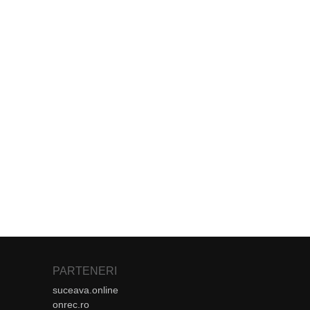
PARTENERI
suceava.online
onrec.ro