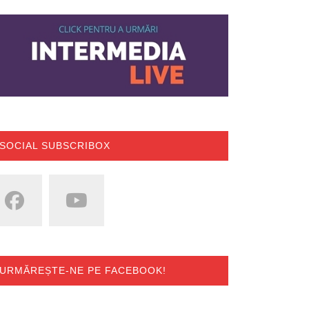
SOCIAL SUBSCRIBOX
URMĂREȘTE-NE PE FACEBOOK!