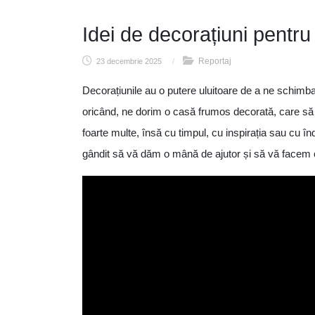
Idei de decorațiuni pentr
Reportaj
23 decembrie 2025
/
Decorațiunile au o putere uluitoare de a ne schimba 
oricând, ne dorim o casă frumos decorată, care să
foarte multe, însă cu timpul, cu inspirația sau cu
gândit să vă dăm o mână de ajutor și să vă facem 