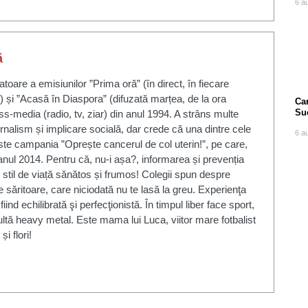
6 a
ă
toare a emisiunilor ”Prima oră” (în direct, în fiecare
) și ”Acasă în Diaspora” (difuzată marțea, de la ora
Can
Su
s-media (radio, tv, ziar) din anul 1994. A strâns multe
po
urnalism și implicare socială, dar crede că una dintre cele
6 a
este campania ”Oprește cancerul de col uterin!”, pe care,
n anul 2014. Pentru că, nu-i așa?, informarea și prevenția
til de viață sănătos și frumos! Colegii spun despre
 săritoare, care niciodată nu te lasă la greu. Experienţa
ind echilibrată şi perfecţionistă. În timpul liber face sport,
ultă heavy metal. Este mama lui Luca, viitor mare fotbalist
i flori!