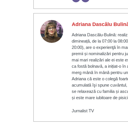
Adriana Dascălu Bulin
Adriana Dascălu-Bulină: realiza
dimineață, de la 07:00 la 08:00
20:00), are o experienţă în mas
premii și nominalizări pentru j
mai mari realizări ale ei este 
ca fostă bolnavă, a inițiat-o î
merg mână în mână pentru un s
Adriana că este o colegă foarte
acumulată îşi spune cuvântul, fi
se relaxează cu familia și asc
și este mare iubitoare de pisici ș
Jurnalist TV