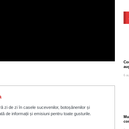
Com
au
6 a
a
zi de zi în casele sucevenilor, botoșănenilor și
ată de informații și emisiuni pentru toate gusturile.
Mu
co
ore