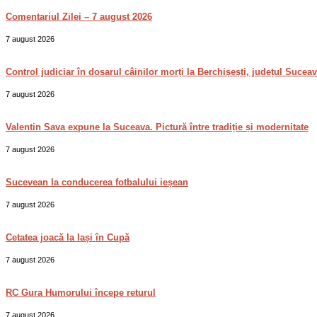
Comentariul Zilei – 7 august 2026
7 august 2026
Control judiciar în dosarul câinilor morți la Berchișești, județul Sucea
7 august 2026
Valentin Sava expune la Suceava. Pictură între tradiție și modernitate
7 august 2026
Sucevean la conducerea fotbalului ieșean
7 august 2026
Cetatea joacă la Iași în Cupă
7 august 2026
RC Gura Humorului începe returul
7 august 2026