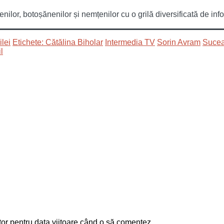
or, botoșănenilor și nemțenilor cu o grilă diversificată de infor
lei
Etichete: Cătălina Biholar
Intermedia TV
Sorin Avram
Suce
tor pentru data viitoare când o să comentez.