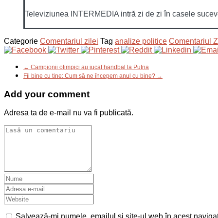
Televiziunea INTERMEDIA intră zi de zi în casele sucevenil
Categorie
Comentariul zilei
Tag
analize politice
Comentariul Zi
← Campionii olimpici au jucat handbal la Putna
Fii bine cu tine: Cum să ne începem anul cu bine? →
Add your comment
Adresa ta de e-mail nu va fi publicată.
Salvează-mi numele, emailul și site-ul web în acest naviga