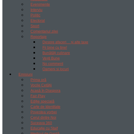
Evenimente
Interviu
Politic
Electoral
Sport
Comentariul zilei
Reportaje
Despre afaceri… și alte taxe
Fii bine cu tine!
Bunătăți culinare
Vești Bune
No comment
Oameni si locuri
Emisiuni
Prima oră
Vocile Cetății
Acasă în Diaspora
Fair-Play
Ediție specială
Carte de Identitate
Povestea vorbei
Cerul dintre Noi
Suceava 360
Educație cu Ștaif
Medicul de Gardă