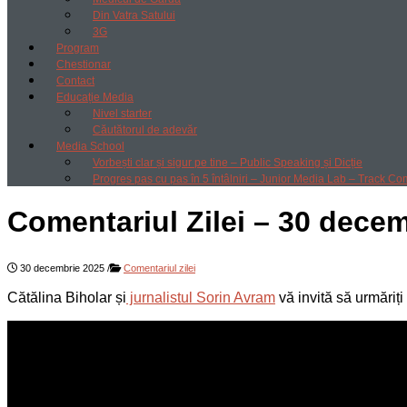
Din Vatra Satului
3G
Program
Chestionar
Contact
Educație Media
Nivel starter
Căutătorul de adevăr
Media School
Vorbești clar și sigur pe tine – Public Speaking și Dicție
Progres pas cu pas în 5 întâlniri – Junior Media Lab – Track Co
Comentariul Zilei – 30 dece
30 decembrie 2025
/
Comentariul zilei
Cătălina Biholar și
jurnalistul Sorin Avram
vă invită să urmăriți