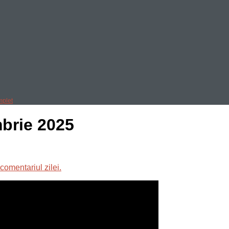
mplet
mbrie 2025
comentariul zilei.