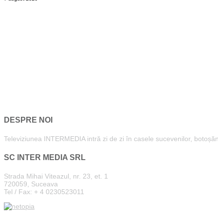
DESPRE NOI
Televiziunea INTERMEDIA intră zi de zi în casele sucevenilor, botoșăneni
SC INTER MEDIA SRL
Strada Mihai Viteazul, nr. 23, et. 1
720059, Suceava
Tel / Fax: + 4 0230523011