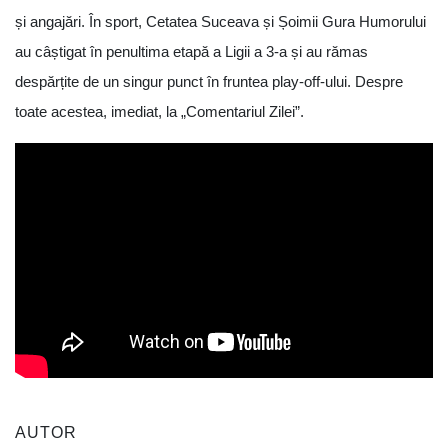
și angajări. În sport, Cetatea Suceava și Șoimii Gura Humorului
au câștigat în penultima etapă a Ligii a 3-a și au rămas
despărțite de un singur punct în fruntea play-off-ului. Despre
toate acestea, imediat, la „Comentariul Zilei”.
AUTOR