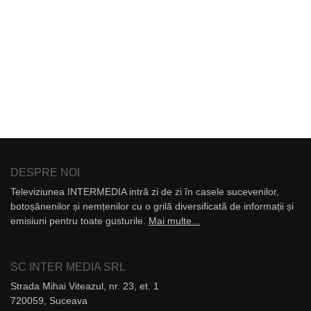
DESPRE NOI
Televiziunea INTERMEDIA intră zi de zi în casele sucevenilor,
botoșănenilor și nemțenilor cu o grilă diversificată de informații și
emisiuni pentru toate gusturile.
Mai multe...
SC INTER MEDIA SRL
Strada Mihai Viteazul, nr. 23, et. 1
720059, Suceava