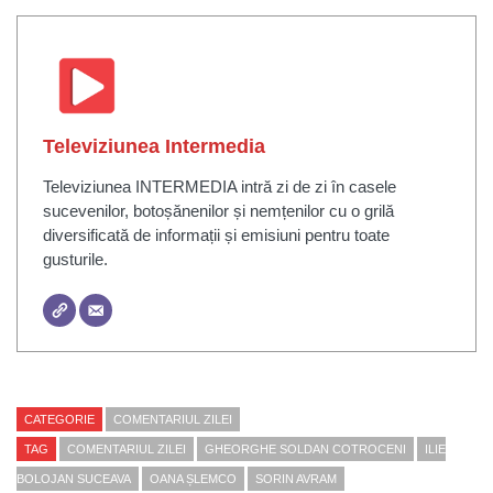
Televiziunea Intermedia
Televiziunea INTERMEDIA intră zi de zi în casele
sucevenilor, botoșănenilor și nemțenilor cu o grilă
diversificată de informații și emisiuni pentru toate
gusturile.
CATEGORIE
COMENTARIUL ZILEI
TAG
COMENTARIUL ZILEI
GHEORGHE SOLDAN COTROCENI
ILIE
BOLOJAN SUCEAVA
OANA ȘLEMCO
SORIN AVRAM