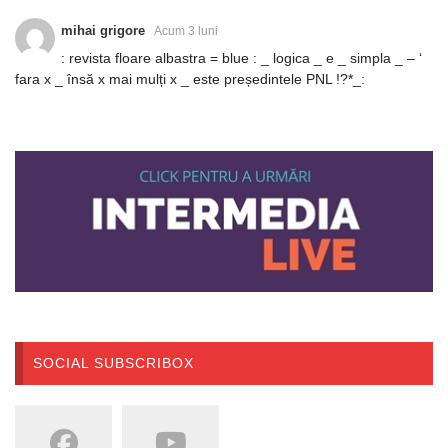
mihai grigore
Acum 3 luni
: revista floare albastra = blue : _ logica _ e _ simpla _ – ‘
fara x _ însă x mai mulți x _ este președintele PNL !?*_:
SOCIAL SUBSCRIBOX