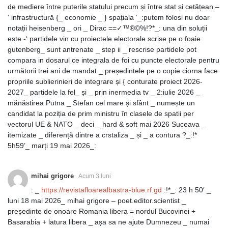
de mediere între puterile statului precum și între stat și cetățean –
‘ infrastructură {_ economie _ } spațiala ‘_:putem folosi nu doar
notații heisenberg _ ori _ Dirac ==✓™®©%!?*_: una din soluții
este -‘ partidele vin cu proiectele electorale scrise pe o foaie
gutenberg_ sunt antrenate _ step ii _ rescrise partidele pot
compara in dosarul ce integrala de foi cu puncte electorale pentru
următorii trei ani de mandat _ președintele pe o copie ciorna face
propriile sublierinieri de integrare și { conturate proiect 2026-
2027_ partidele la fel_ și _ prin inermedia tv _ 2:iulie 2026 _
mănăstirea Putna _ Stefan cel mare și sfânt _ numește un
candidat la poziția de prim ministru în clasele de spatii per
vectorul UE & NATO _ deci _ hard & soft mai 2026 Suceava _
itemizate _ diferență dintre a crstaliza _ și _ a contura ?_:!*
5h59’_ marți 19 mai 2026_:
mihai grigore
Acum 3 luni
: _
https://revistafloarealbastra-blue.rf.gd
:!*_: 23 h 50′ _
luni 18 mai 2026_ mihai grigore – poet.editor.scientist _
președinte de onoare Romania libera = nordul Bucovinei +
Basarabia + latura libera _ așa sa ne ajute Dumnezeu _ numai