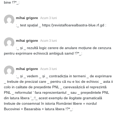
bine !?*_:
mihai grigore
Acum 3 luni
:_ test spațial _ https:/)revistafloarealbastra-blue.rf.gd :
mihai grigore
Acum 3 luni
:_ și _ rezultă logic cerere de anulare moțiune de cenzura
pentru exprimare echivocă ambiguă samd !?*_:
mihai grigore
Acum 3 luni
:_ și _ vedem _ și _ contradicția in termeni _ de exprimare
_ trebuie de precizat care _ pentru că nu e loc de echivoc _ asta ii
colo in calitate de președinte PNL _ carevasăzică el reprezintă
PNL _ reformulat ‘ fara reprezentantul _ sau _ președintele PNL
din latura libera ‘_:!_ acest exemplu de ilogitate gramaticală
trebuie de consemnat în istoria României libere = nordul
Bucovinei + Basarabia + latura libera !?*_: