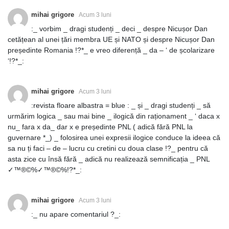
mihai grigore
Acum 3 luni
:_ vorbim _ dragi studenți _ deci _ despre Nicușor Dan
cetățean al unei țări membra UE și NATO și despre Nicușor Dan
președinte Romania !?*_ e vreo diferență _ da – ‘ de școlarizare
‘!?*_:
mihai grigore
Acum 3 luni
:revista floare albastra = blue : _ și _ dragi studenți _ să
urmărim logica _ sau mai bine _ ilogică din raționament _ ‘ daca x
nu_ fara x da_ dar x e președinte PNL ( adică fără PNL la
guvernare *_) _ folosirea unei expresii ilogice conduce la ideea că
sa nu ți faci – de – lucru cu cretini cu doua clase !?_ pentru că
asta zice cu însă fără _ adică nu realizează semnificația _ PNL
✓™®©%✓™®©%!?*_:
mihai grigore
Acum 3 luni
:_ nu apare comentariul ?_: