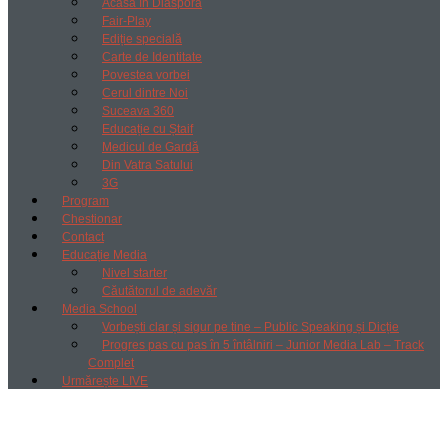
Acasă în Diaspora
Fair-Play
Ediție specială
Carte de Identitate
Povestea vorbei
Cerul dintre Noi
Suceava 360
Educație cu Ștaif
Medicul de Gardă
Din Vatra Satului
3G
Program
Chestionar
Contact
Educație Media
Nivel starter
Căutătorul de adevăr
Media School
Vorbești clar și sigur pe tine – Public Speaking și Dicție
Progres pas cu pas în 5 întâlniri – Junior Media Lab – Track
Complet
Urmărește LIVE