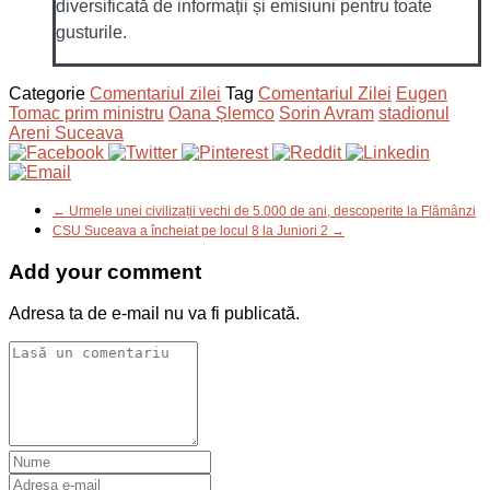
diversificată de informații și emisiuni pentru toate
gusturile.
Categorie
Comentariul zilei
Tag
Comentariul Zilei
Eugen
Tomac prim ministru
Oana Șlemco
Sorin Avram
stadionul
Areni Suceava
← Urmele unei civilizații vechi de 5.000 de ani, descoperite la Flămânzi
CSU Suceava a încheiat pe locul 8 la Juniori 2 →
Add your comment
Adresa ta de e-mail nu va fi publicată.