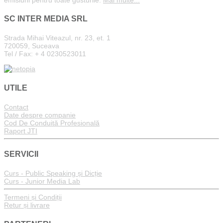
SC INTER MEDIA SRL
Strada Mihai Viteazul, nr. 23, et. 1
720059, Suceava
Tel / Fax: + 4 0230523011
UTILE
Contact
Date despre companie
Cod De Conduită Profesională
Raport JTI
SERVICII
Curs - Public Speaking și Dicție
Curs - Junior Media Lab
Termeni și Condiții
Retur și livrare