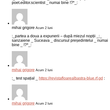
poet.editor.scientist _ numai bine !?*_:
mihai grigore
Acum 2 luni
:_partea a doua a expunerii – după miezul nopții _:_
sanzaiene _ Suceava _ discursul președintelui _ numai
bine _ !?*_:
mihai grigore
Acum 2 luni
:_ test spațial _
https://revistafloarealbastra-blue.rf.gd
:
mihai grigore
Acum 2 luni