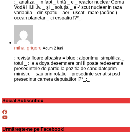
:_ analiza _ in fapt _ țintă _ e _ reactor nuclear Cerna
Vodă i.ii.iii.iv. _ și _ soluția _ e -‘ scut nuclear în raza
variabila _ din spatiu _ aer_ uscat _mare (adânc )-
ocean planetar _ ci erspatiu !?*_:
mihai grigore
Acum 2 luni
: revista floare albastra = blue : algoritmul simplifica _
totul _ : la a doya desemnare pnl il poate redesemna
presedintele de partid la pozitia de candidatcprim
ministru _ sau prin rotatie _ presedinte senat si psd
presedinte camera deputatilor !?*_:_
Social Subscribox
Urmărește-ne pe Facebook!