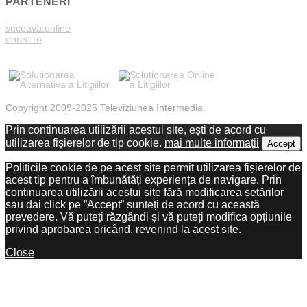
PARTENERI
suceava.online
onrec.ro
Copyright 2009-2025 Televiziunea Intermedia.
Prin continuarea utilizării acestui site, ești de acord cu
utilizarea fișierelor de tip cookie.
mai multe informații
Accept
Politicile cookie de pe acest site permit utilizarea fișierelor de
acest tip pentru a îmbunătăți experiența de navigare. Prin
continuarea utilizării acestui site fără modificarea setărilor
sau dai click pe ”Accept” sunteți de acord cu această
prevedere. Vă puteți răzgândi și vă puteți modifica opțiunile
privind aprobarea oricând, revenind la acest site.
Close