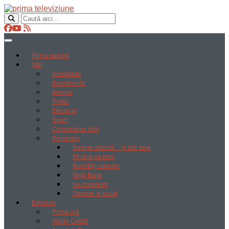
Prima pagină
Știri
Actualitate
Evenimente
Interviu
Politic
Electoral
Sport
Comentariul zilei
Reportaje
Despre afaceri… și alte taxe
Fii bine cu tine!
Bunătăți culinare
Vești Bune
No comment
Oameni si locuri
Emisiuni
Prima oră
Vocile Cetății