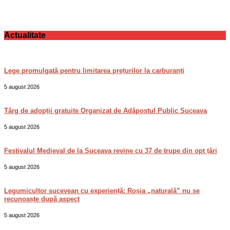
Actualitate
Lege promulgată pentru limitarea prețurilor la carburanți
5 august 2026
Târg de adopții gratuite Organizat de Adăpostul Public Suceava
5 august 2026
Festivalul Medieval de la Suceava revine cu 37 de trupe din opt țări
5 august 2026
Legumicultor sucevean cu experiență: Roșia „naturală” nu se
recunoaște după aspect
5 august 2026