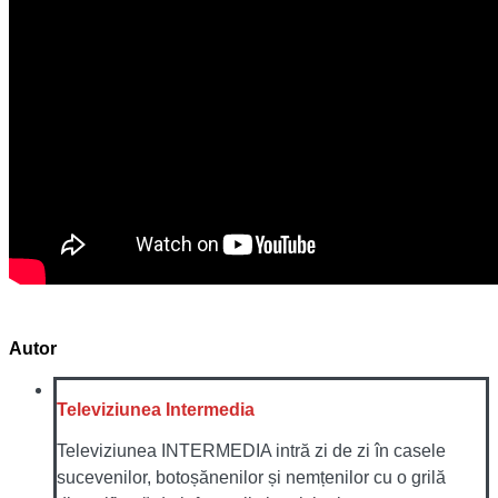
Autor
Televiziunea Intermedia
Televiziunea INTERMEDIA intră zi de zi în casele
sucevenilor, botoșănenilor și nemțenilor cu o grilă