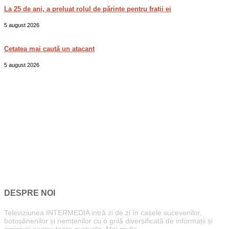
La 25 de ani, a preluat rolul de părinte pentru frații ei
5 august 2026
Cetatea mai caută un atacant
5 august 2026
DESPRE NOI
Televiziunea INTERMEDIA intră zi de zi în casele sucevenilor,
botoșănenilor și nemțenilor cu o grilă diversificată de informații și
emisiuni pentru toate gusturile.
Mai multe...