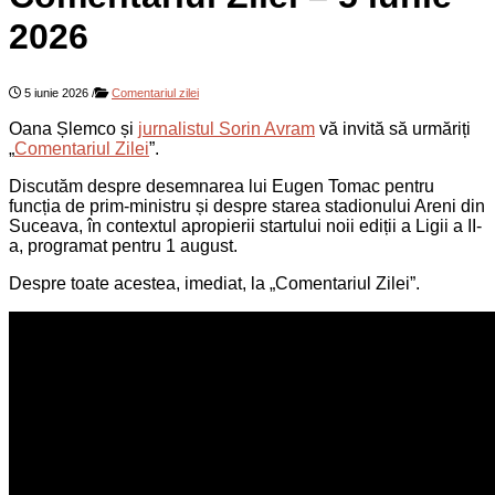
2026
5 iunie 2026
/
Comentariul zilei
Oana Șlemco și
jurnalistul Sorin Avram
vă invită să urmăriți
„
Comentariul Zilei
”.
Discutăm despre desemnarea lui Eugen Tomac pentru
funcția de prim-ministru și despre starea stadionului Areni din
Suceava, în contextul apropierii startului noii ediții a Ligii a II-
a, programat pentru 1 august.
Despre toate acestea, imediat, la „Comentariul Zilei”.