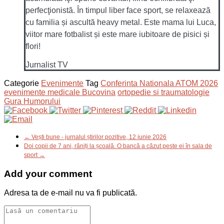
perfecţionistă. În timpul liber face sport, se relaxează
cu familia și ascultă heavy metal. Este mama lui Luca,
viitor mare fotbalist și este mare iubitoare de pisici și
flori!
Jurnalist TV
Categorie
Evenimente
Tag
Conferinta Nationala ATOM 2026
evenimente medicale Bucovina
ortopedie si traumatologie
Gura Humorului
← Vești bune - jurnalul știrilor pozitive, 12 iunie 2026
Doi copii de 7 ani, răniți la școală. O bancă a căzut peste ei în sala de
sport →
Add your comment
Adresa ta de e-mail nu va fi publicată.