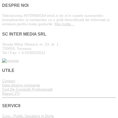
DESPRE NOI
Televiziunea INTERMEDIA intră zi de zi în casele sucevenilor,
botoșănenilor și nemțenilor cu o grilă diversificată de informații și
emisiuni pentru toate gusturile.
Mai multe...
SC INTER MEDIA SRL
Strada Mihai Viteazul, nr. 23, et. 1
720059, Suceava
Tel / Fax: + 4 0230523011
UTILE
Contact
Date despre companie
Cod De Conduită Profesională
Raport JTI
SERVICII
Curs - Public Speaking și Dicție