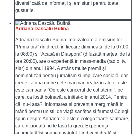
diversificată de informații și emisiuni pentru toate
gusturile.
Adriana Dascălu Bulină
Adriana Dascălu-Bulină: realizatoare a emisiunilor
”Prima oră” (în direct, în fiecare dimineață, de la 07:00
la 08:00) și ”Acasă în Diaspora” (difuzată marțea, de la
ora 20:00), are o experienţă în mass-media (radio, tv,
ziar) din anul 1994. A strâns multe premii și
nominalizări pentru jurnalism și implicare socială, dar
crede că una dintre cele mai mari realizări ale ei este
este campania ”Oprește cancerul de col uterin!”, pe
care, ca fostă bolnavă, a inițiat-o în anul 2014. Pentru
că, nu-i așa?, informarea și prevenția merg mână în
mână pentru un stil de viață sănătos și frumos! Colegii
spun despre Adriana că este o colegă foarte săritoare,
care niciodată nu te lasă la greu. Experienţa
acumulată îşi spune cuvântul, fiind echilibrată şi