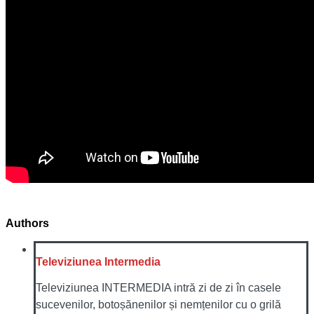
Authors
Televiziunea Intermedia
Televiziunea INTERMEDIA intră zi de zi în casele
sucevenilor, botoșănenilor și nemțenilor cu o grilă