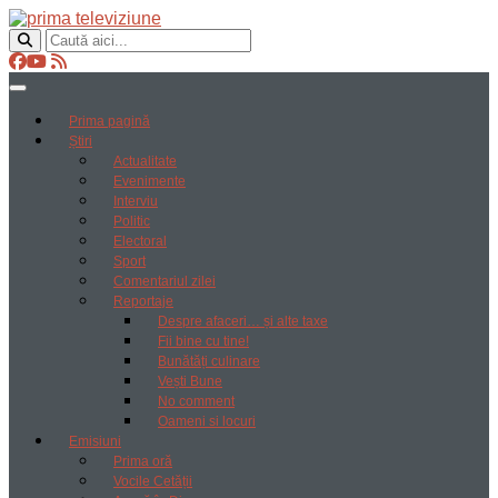
Prima pagină
Știri
Actualitate
Evenimente
Interviu
Politic
Electoral
Sport
Comentariul zilei
Reportaje
Despre afaceri… și alte taxe
Fii bine cu tine!
Bunătăți culinare
Vești Bune
No comment
Oameni si locuri
Emisiuni
Prima oră
Vocile Cetății