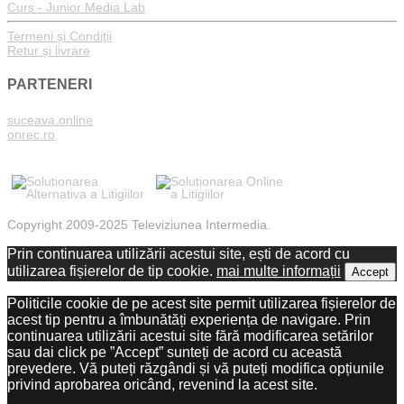
Curs - Junior Media Lab
Termeni și Condiții
Retur și livrare
PARTENERI
suceava.online
onrec.ro
Copyright 2009-2025 Televiziunea Intermedia.
Prin continuarea utilizării acestui site, ești de acord cu
utilizarea fișierelor de tip cookie.
mai multe informații
Accept
Politicile cookie de pe acest site permit utilizarea fișierelor de
acest tip pentru a îmbunătăți experiența de navigare. Prin
continuarea utilizării acestui site fără modificarea setărilor
sau dai click pe ”Accept” sunteți de acord cu această
prevedere. Vă puteți răzgândi și vă puteți modifica opțiunile
privind aprobarea oricând, revenind la acest site.