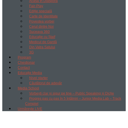
Acasă în Diaspora
Fair-Play
Ediție specială
Carte de Identitate
Povestea vorbei
Cerul dintre Noi
Suceava 360
Educație cu Ștaif
Medicul de Gardă
Din Vatra Satului
3G
Program
Chestionar
Contact
Educație Media
Nivel starter
Căutătorul de adevăr
Media School
Vorbești clar și sigur pe tine – Public Speaking și Dicție
Progres pas cu pas în 5 întâlniri – Junior Media Lab – Track
Complet
Urmărește LIVE