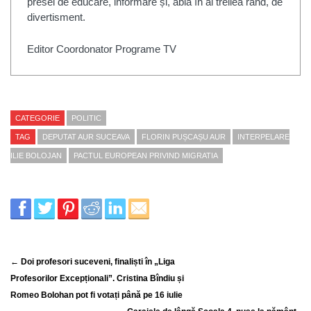
presei de educare, informare și, abia în al treilea rând, de
divertisment.
Editor Coordonator Programe TV
CATEGORIE
POLITIC
TAG
DEPUTAT AUR SUCEAVA
FLORIN PUȘCAȘU AUR
INTERPELARE
ILIE BOLOJAN
PACTUL EUROPEAN PRIVIND MIGRATIA
← Doi profesori suceveni, finaliști în „Liga
Profesorilor Excepționali”. Cristina Bîndiu și
Romeo Bolohan pot fi votați până pe 16 iulie