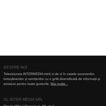
DESPRE NOI
Televiziunea INTERMEDIA intră zi de zi în casele sucevenilor,
botoșănenilor și nemțenilor cu o grilă diversificată de informații și
emisiuni pentru toate gusturile.
Mai multe...
SC INTER MEDIA SRL