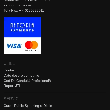
Strada Mihai Viteazul, nr. 23, et. 1
720059, Suceava
Tel / Fax: + 4 0230523011
UTILE
Contact
Date despre companie
Cod De Conduită Profesională
Raport JTI
SERVICII
Curs - Public Speaking și Dicție