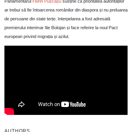
Parlamentarul
Florin Pușcașu
susține că prioritatea autorităților
ar trebui să fie întoarcerea românilor din diaspora și nu preluarea
de persoane din state terțe. Interpelarea a fost adresată
premierului interimar Ilie Bolojan și face referire la noul Pact
european privind migrația și azilul.
AUTHORS