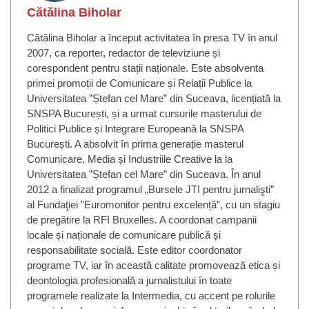
Cătălina Biholar
Cătălina Biholar a început activitatea în presa TV în anul
2007, ca reporter, redactor de televiziune și
corespondent pentru stații naționale. Este absolventa
primei promoții de Comunicare și Relații Publice la
Universitatea ”Ștefan cel Mare” din Suceava, licențiată la
SNSPA București, și a urmat cursurile masterului de
Politici Publice și Integrare Europeană la SNSPA
București. A absolvit în prima generație masterul
Comunicare, Media și Industriile Creative la la
Universitatea ”Ștefan cel Mare” din Suceava. În anul
2012 a finalizat programul „Bursele JTI pentru jurnalişti”
al Fundaţiei ”Euromonitor pentru excelență”, cu un stagiu
de pregătire la RFI Bruxelles. A coordonat campanii
locale și naționale de comunicare publică și
responsabilitate socială. Este editor coordonator
programe TV, iar în această calitate promovează etica și
deontologia profesională a jurnalistului în toate
programele realizate la Intermedia, cu accent pe rolurile