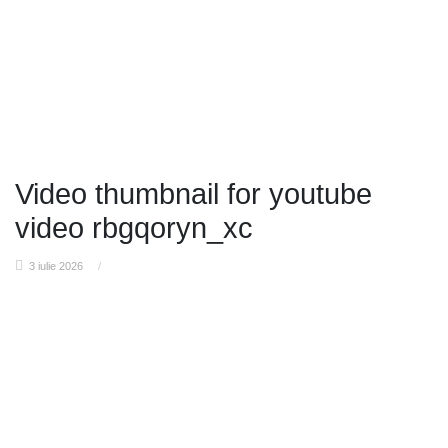
Video thumbnail for youtube
video rbgqoryn_xc
3 iulie 2026
/