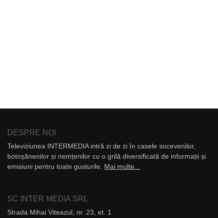
DESPRE NOI
Televiziunea INTERMEDIA intră zi de zi în casele sucevenilor,
botoșănenilor și nemțenilor cu o grilă diversificată de informații și
emisiuni pentru toate gusturile.
Mai multe...
SC INTER MEDIA SRL
Strada Mihai Viteazul, nr. 23, et. 1