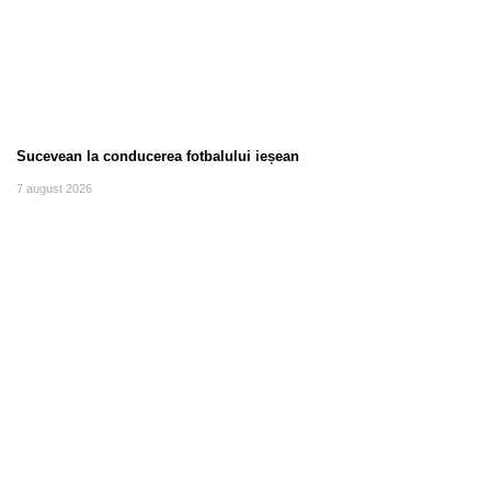
Sucevean la conducerea fotbalului ieșean
7 august 2026