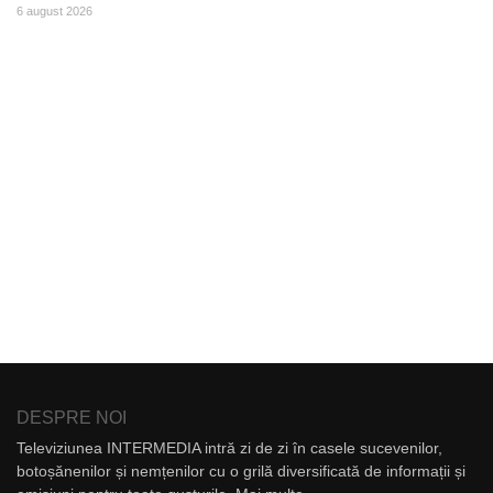
6 august 2026
DESPRE NOI
Televiziunea INTERMEDIA intră zi de zi în casele sucevenilor,
botoșănenilor și nemțenilor cu o grilă diversificată de informații și