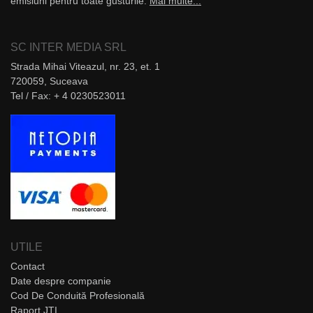
emisiuni pentru toate gusturile.
Mai multe...
SC INTER MEDIA SRL
Strada Mihai Viteazul, nr. 23, et. 1
720059, Suceava
Tel / Fax: + 4 0230523011
UTILE
Contact
Date despre companie
Cod De Conduită Profesională
Raport JTI