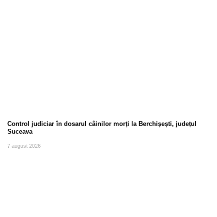
Control judiciar în dosarul câinilor morți la Berchișești, județul
Suceava
7 august 2026