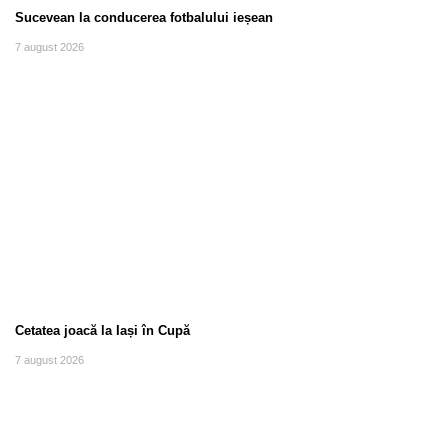
Sucevean la conducerea fotbalului ieșean
7 august 2026
Cetatea joacă la Iași în Cupă
7 august 2026