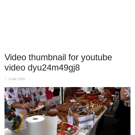
Video thumbnail for youtube
video dyu24m49gj8
6 iulie 2026
/