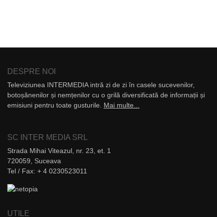
DESPRE NOI
Televiziunea INTERMEDIA intră zi de zi în casele sucevenilor,
botoșănenilor și nemțenilor cu o grilă diversificată de informații și
emisiuni pentru toate gusturile.
Mai multe...
SC INTER MEDIA SRL
Strada Mihai Viteazul, nr. 23, et. 1
720059, Suceava
Tel / Fax: + 4 0230523011
UTILE