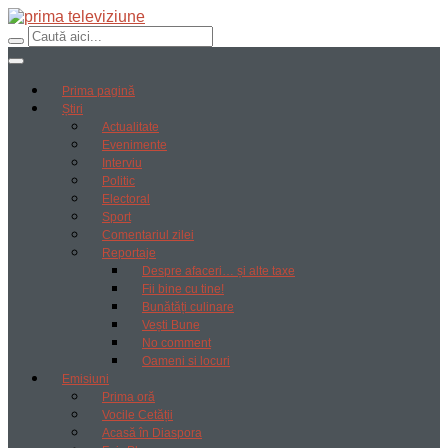
Prima pagină
Știri
Actualitate
Evenimente
Interviu
Politic
Electoral
Sport
Comentariul zilei
Reportaje
Despre afaceri… și alte taxe
Fii bine cu tine!
Bunătăți culinare
Vești Bune
No comment
Oameni si locuri
Emisiuni
Prima oră
Vocile Cetății
Acasă în Diaspora