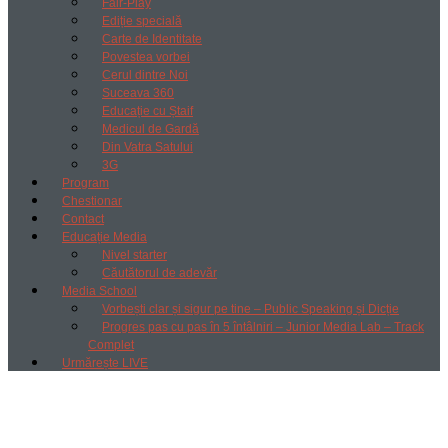
Fair-Play
Ediție specială
Carte de Identitate
Povestea vorbei
Cerul dintre Noi
Suceava 360
Educație cu Ștaif
Medicul de Gardă
Din Vatra Satului
3G
Program
Chestionar
Contact
Educație Media
Nivel starter
Căutătorul de adevăr
Media School
Vorbești clar și sigur pe tine – Public Speaking și Dicție
Progres pas cu pas în 5 întâlniri – Junior Media Lab – Track
Complet
Urmărește LIVE