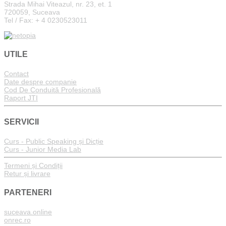
Strada Mihai Viteazul, nr. 23, et. 1
720059, Suceava
Tel / Fax: + 4 0230523011
UTILE
Contact
Date despre companie
Cod De Conduită Profesională
Raport JTI
SERVICII
Curs - Public Speaking și Dicție
Curs - Junior Media Lab
Termeni și Condiții
Retur și livrare
PARTENERI
suceava.online
onrec.ro