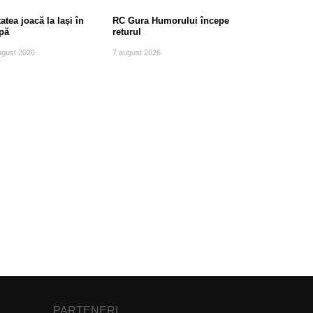
atea joacă la Iași în
RC Gura Humorului începe
pă
returul
ugust 2026
7 august 2026
PARTENERI