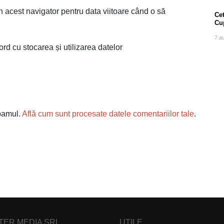
n acest navigator pentru data viitoare când o să
Cet
Cu
7 a
ord cu stocarea și utilizarea datelor
spamul.
Află cum sunt procesate datele comentariilor tale
.
NTER MEDIA SRL
UTILE