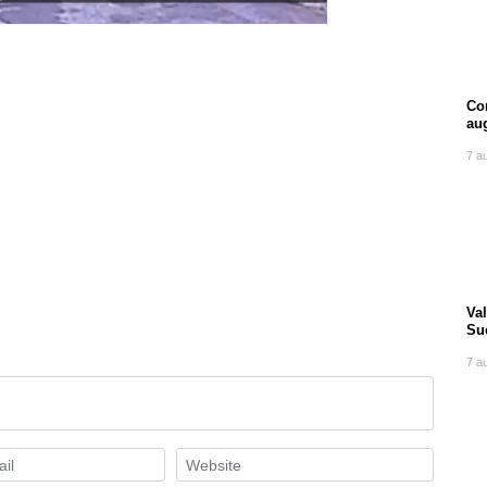
Com
au
7 a
Va
Suc
tra
7 a