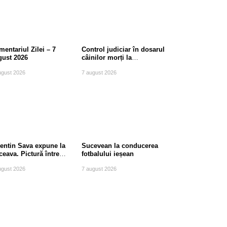
entariul Zilei – 7
Control judiciar în dosarul
gust 2026
câinilor morți la
Berchișești, județul
ugust 2026
7 august 2026
Suceava
lentin Sava expune la
Sucevean la conducerea
eava. Pictură între
fotbalului ieșean
diție și modernitate
ugust 2026
7 august 2026