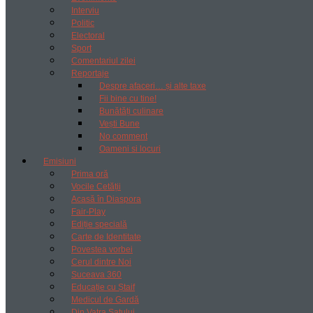
Interviu
Politic
Electoral
Sport
Comentariul zilei
Reportaje
Despre afaceri… și alte taxe
Fii bine cu tine!
Bunătăți culinare
Vești Bune
No comment
Oameni si locuri
Emisiuni
Prima oră
Vocile Cetății
Acasă în Diaspora
Fair-Play
Ediție specială
Carte de Identitate
Povestea vorbei
Cerul dintre Noi
Suceava 360
Educație cu Ștaif
Medicul de Gardă
Din Vatra Satului