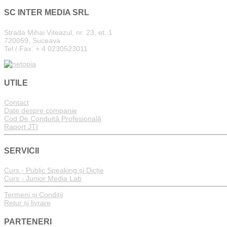
SC INTER MEDIA SRL
Strada Mihai Viteazul, nr. 23, et. 1
720059, Suceava
Tel / Fax: + 4 0230523011
UTILE
Contact
Date despre companie
Cod De Conduită Profesională
Raport JTI
SERVICII
Curs - Public Speaking și Dicție
Curs - Junior Media Lab
Termeni și Condiții
Retur și livrare
PARTENERI