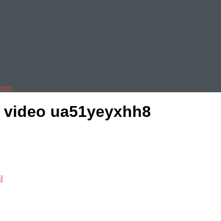
mplet
e video ua51yeyxhh8