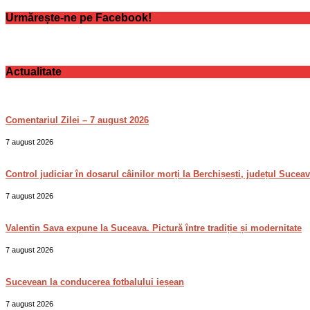
Urmărește-ne pe Facebook!
Actualitate
Comentariul Zilei – 7 august 2026
7 august 2026
Control judiciar în dosarul câinilor morți la Berchișești, județul Sucea
7 august 2026
Valentin Sava expune la Suceava. Pictură între tradiție și modernitate
7 august 2026
Sucevean la conducerea fotbalului ieșean
7 august 2026