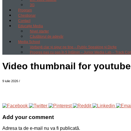
3G
Program
Chestionar
Contact
Educație Media
Nivel starter
Căutătorul de adevăr
Media School
Vorbești clar și sigur pe tine – Public Speaking și Dicție
Progres pas cu pas în 5 întâlniri – Junior Media Lab – Track Co
Video thumbnail for youtub
9 iulie 2026
/
Add your comment
Adresa ta de e-mail nu va fi publicată.