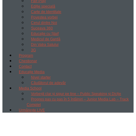
Fair-Play
Ediție specială
Carte de Identitate
Povestea vorbei
Cerul dintre Noi
Suceava 360
Educație cu Ștaif
Medicul de Gardă
Din Vatra Satului
3G
Program
Chestionar
Contact
Educație Media
Nivel starter
Căutătorul de adevăr
Media School
Vorbești clar și sigur pe tine – Public Speaking și Dicție
Progres pas cu pas în 5 întâlniri – Junior Media Lab – Track
Complet
Urmărește LIVE