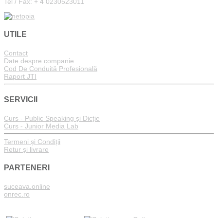
Tel / Fax: + 4 0230523011
UTILE
Contact
Date despre companie
Cod De Conduită Profesională
Raport JTI
SERVICII
Curs - Public Speaking și Dicție
Curs - Junior Media Lab
Termeni și Condiții
Retur și livrare
PARTENERI
suceava.online
onrec.ro