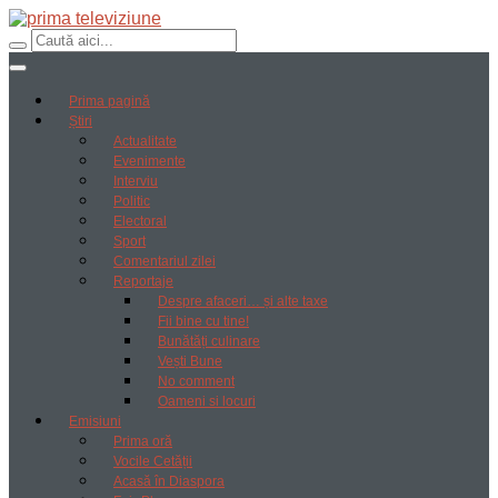
Prima pagină
Știri
Actualitate
Evenimente
Interviu
Politic
Electoral
Sport
Comentariul zilei
Reportaje
Despre afaceri… și alte taxe
Fii bine cu tine!
Bunătăți culinare
Vești Bune
No comment
Oameni si locuri
Emisiuni
Prima oră
Vocile Cetății
Acasă în Diaspora