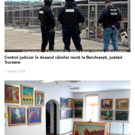
Control judiciar în dosarul câinilor morți la Berchișești, județul
Suceava
7 august 2026