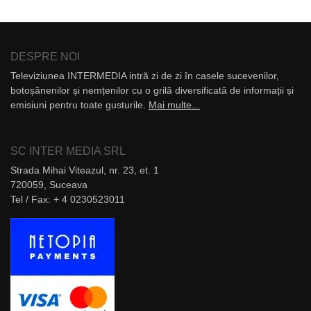
DESPRE NOI
Televiziunea INTERMEDIA intră zi de zi în casele sucevenilor,
botoșănenilor și nemțenilor cu o grilă diversificată de informații și
emisiuni pentru toate gusturile.
Mai multe...
SC INTER MEDIA SRL
Strada Mihai Viteazul, nr. 23, et. 1
720059, Suceava
Tel / Fax: + 4 0230523011