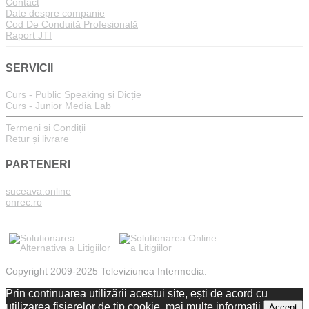
Contact
Date despre companie
Cod De Conduită Profesională
Raport JTI
SERVICII
Curs - Public Speaking și Dicție
Curs - Junior Media Lab
Termeni și Condiții
Retur și livrare
PARTENERI
suceava.online
onrec.ro
Copyright 2009-2025 Televiziunea Intermedia.
Prin continuarea utilizării acestui site, ești de acord cu
utilizarea fișierelor de tip cookie.
mai multe informații
Accept