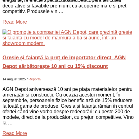
elegante, la efecte spectaculoase.Descoperă tencuieli
decorative și lavabile premium, cu acoperire mare și preț
competitiv. Produsele vin …
Read More
Gresie și faianță la preț de importator direct. AGN
Depot sărbătorește 10 ani cu 15% discount
14 august 2025
/
Reportaj
AGN Depot aniversează 10 ani pe piața materialelor pentru
amenajări și construcții. Cu ocazia acestui moment, în
septembrie, persoanele fizice beneficiază de 15% reducere
la toată gama de produse. Gresia și faianța rămân în centrul
ofertei când vine vorba despre redecorări: cu peste 200 de
modele, direct de la producători, cu prețuri competitive. Vino
la …
Read More