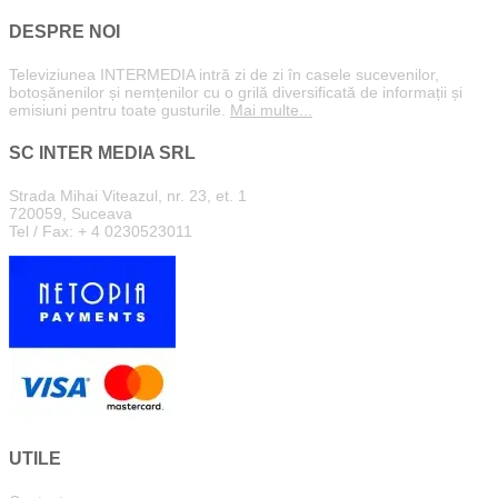
DESPRE NOI
Televiziunea INTERMEDIA intră zi de zi în casele sucevenilor,
botoșănenilor și nemțenilor cu o grilă diversificată de informații și
emisiuni pentru toate gusturile.
Mai multe...
SC INTER MEDIA SRL
Strada Mihai Viteazul, nr. 23, et. 1
720059, Suceava
Tel / Fax: + 4 0230523011
UTILE