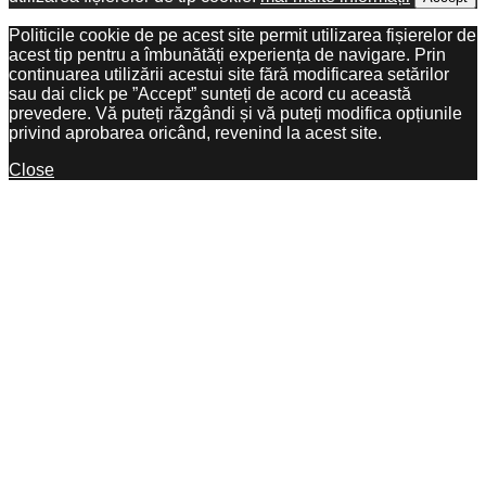
Politicile cookie de pe acest site permit utilizarea fișierelor de
acest tip pentru a îmbunătăți experiența de navigare. Prin
continuarea utilizării acestui site fără modificarea setărilor
sau dai click pe ”Accept” sunteți de acord cu această
prevedere. Vă puteți răzgândi și vă puteți modifica opțiunile
privind aprobarea oricând, revenind la acest site.
Close