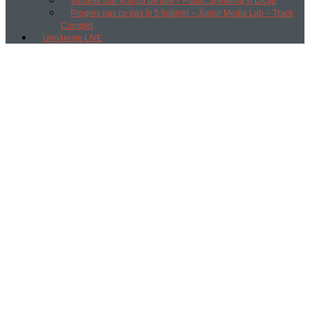
Vorbești clar și sigur pe tine – Public Speaking și Dicție
Progres pas cu pas în 5 întâlniri – Junior Media Lab – Track
Complet
Urmărește LIVE