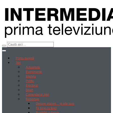
Prima pagină
Știri
Actualitate
Evenimente
Interviu
Politic
Electoral
Sport
Comentariul zilei
Reportaje
Despre afaceri… și alte taxe
Fii bine cu tine!
Bunătăți culinare