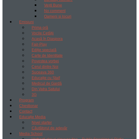
Vești Bune
No comment
Oameni si locuri
Emisiuni
Prima oră
Vocile Cetății
Acasă în Diaspora
Fair-Play
Ediție specială
Carte de Identitate
Povestea vorbei
Cerul dintre Noi
Suceava 360
Educație cu Ștaif
Medicul de Gardă
Din Vatra Satului
3G
Program
Chestionar
Contact
Educație Media
Nivel starter
Căutătorul de adevăr
Media School