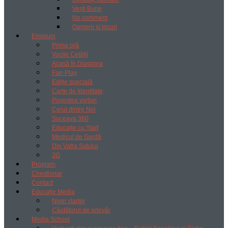
Vești Bune
No comment
Oameni si locuri
Emisiuni
Prima oră
Vocile Cetății
Acasă în Diaspora
Fair-Play
Ediție specială
Carte de Identitate
Povestea vorbei
Cerul dintre Noi
Suceava 360
Educație cu Ștaif
Medicul de Gardă
Din Vatra Satului
3G
Program
Chestionar
Contact
Educație Media
Nivel starter
Căutătorul de adevăr
Media School