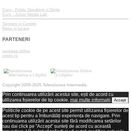
Curs - Public Speaking și Dicție
Curs - Junior Media Lab
Termeni și Condiții
Retur și livrare
PARTENERI
suceava.online
onrec.ro
Copyright 2009-2025 Televiziunea Intermedia.
Prin continuarea utilizării acestui site, ești de acord cu
utilizarea fișierelor de tip cookie.
mai multe informații
Accept
Politicile cookie de pe acest site permit utilizarea fișierelor de
acest tip pentru a îmbunătăți experiența de navigare. Prin
continuarea utilizării acestui site fără modificarea setărilor
sau dai click pe ”Accept” sunteți de acord cu această