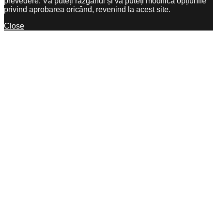
prevedere. Vă puteți răzgândi și vă puteți modifica opțiunile
privind aprobarea oricând, revenind la acest site.
Close