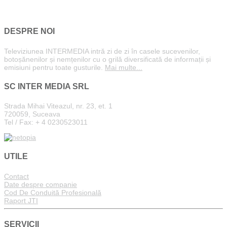
DESPRE NOI
Televiziunea INTERMEDIA intră zi de zi în casele sucevenilor,
botoșănenilor și nemțenilor cu o grilă diversificată de informații și
emisiuni pentru toate gusturile.
Mai multe...
SC INTER MEDIA SRL
Strada Mihai Viteazul, nr. 23, et. 1
720059, Suceava
Tel / Fax: + 4 0230523011
UTILE
Contact
Date despre companie
Cod De Conduită Profesională
Raport JTI
SERVICII