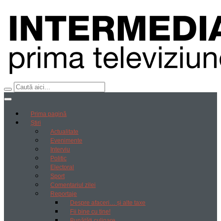
Prima pagină
Știri
Actualitate
Evenimente
Interviu
Politic
Electoral
Sport
Comentariul zilei
Reportaje
Despre afaceri… și alte taxe
Fii bine cu tine!
Bunătăți culinare