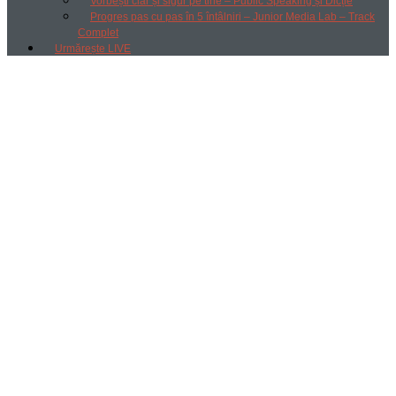
Vorbești clar și sigur pe tine – Public Speaking și Dicție
Progres pas cu pas în 5 întâlniri – Junior Media Lab – Track
Complet
Urmărește LIVE