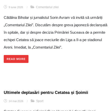
Comentariul zilei
9 iunie 2026
/
Cătălina Biholar și jurnalistul Sorin Avram vă invită să urmăriți
„Comentariul Zilei”. Discutăm despre greva japoneză declanșată
în spitale, dar și despre decizia Primăriei Suceava de a permite
echipei Cetatea să joace meciurile din Liga a II-a pe stadionul
Areni. Imediat, la „Comentariul Zilei”.
READ MORE
Ultimele deplasări pentru Cetatea și Șoimii
Sport
14 mai 2026
/