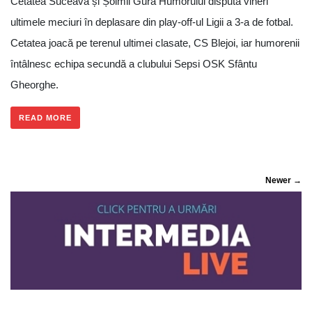
Cetatea Suceava și Șoimii Gura Humorului dispută vineri
ultimele meciuri în deplasare din play-off-ul Ligii a 3-a de fotbal.
Cetatea joacă pe terenul ultimei clasate, CS Blejoi, iar humorenii
întâlnesc echipa secundă a clubului Sepsi OSK Sfântu
Gheorghe.
READ MORE
Newer →