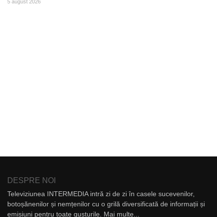
5 august 2026
DESPRE NOI
Televiziunea INTERMEDIA intră zi de zi în casele sucevenilor,
botoșănenilor și nemțenilor cu o grilă diversificată de informații și
emisiuni pentru toate gusturile.
Mai multe...