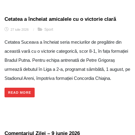
Cetatea a încheiat amicalele cu o victorie clară
Sport
27 iulie 2026
/
Cetatea Suceava a încheiat seria meciurilor de pregătire din
această vară cu o victorie categorică, scor 8-1, în fața formației
Bradul Putna. Pentru echipa antrenată de Petre Grigoraș
urmează debutul în Liga a 2-a, programat sâmbătă, 1 august, pe
Stadionul Areni, împotriva formației Concordia Chiajna.
READ MORE
Comentariul Zilei – 9 iunie 2026