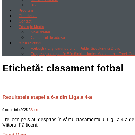
3G
Program
Chestionar
Contact
Educație Media
Nivel starter
Căutătorul de adevăr
Media School
Vorbești clar și sigur pe tine – Public Speaking și Dicție
Progres pas cu pas în 5 întâlniri – Junior Media Lab – Track Co
Etichetă:
clasament fotbal
Rezultatele etapei a 6-a din Liga a 4-a
9 octombrie 2025
/
Sport
Trei echipe s-au desprins în vârful clasamentului Ligii a 4-a de
Viitorul Fălticeni.