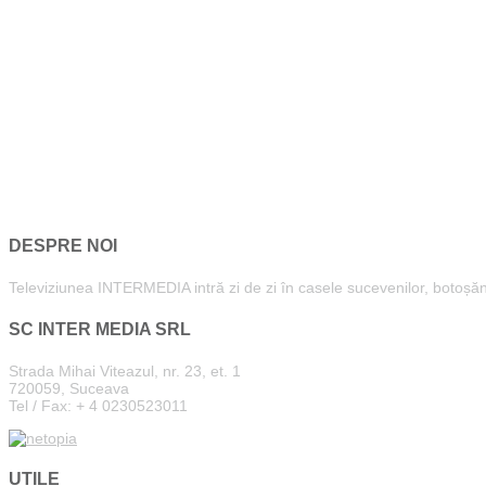
DESPRE NOI
Televiziunea INTERMEDIA intră zi de zi în casele sucevenilor, botoșăneni
SC INTER MEDIA SRL
Strada Mihai Viteazul, nr. 23, et. 1
720059, Suceava
Tel / Fax: + 4 0230523011
UTILE