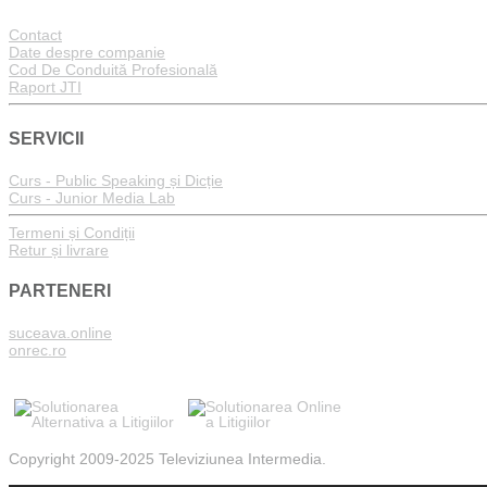
Contact
Date despre companie
Cod De Conduită Profesională
Raport JTI
SERVICII
Curs - Public Speaking și Dicție
Curs - Junior Media Lab
Termeni și Condiții
Retur și livrare
PARTENERI
suceava.online
onrec.ro
Copyright 2009-2025 Televiziunea Intermedia.