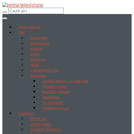
Prima pagină
Știri
Actualitate
Evenimente
Interviu
Politic
Electoral
Sport
Comentariul zilei
Reportaje
Despre afaceri… și alte taxe
Fii bine cu tine!
Bunătăți culinare
Vești Bune
No comment
Oameni si locuri
Emisiuni
Prima oră
Vocile Cetății
Acasă în Diaspora