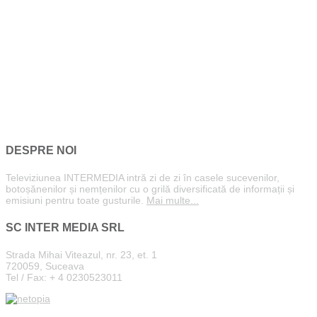
DESPRE NOI
Televiziunea INTERMEDIA intră zi de zi în casele sucevenilor,
botoșănenilor și nemțenilor cu o grilă diversificată de informații și
emisiuni pentru toate gusturile.
Mai multe...
SC INTER MEDIA SRL
Strada Mihai Viteazul, nr. 23, et. 1
720059, Suceava
Tel / Fax: + 4 0230523011