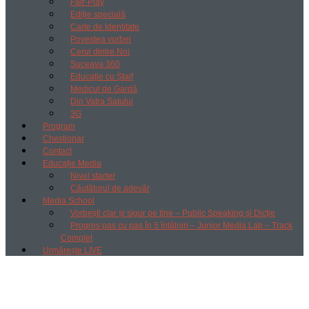
Fair-Play
Ediție specială
Carte de Identitate
Povestea vorbei
Cerul dintre Noi
Suceava 360
Educație cu Ștaif
Medicul de Gardă
Din Vatra Satului
3G
Program
Chestionar
Contact
Educație Media
Nivel starter
Căutătorul de adevăr
Media School
Vorbești clar și sigur pe tine – Public Speaking și Dicție
Progres pas cu pas în 5 întâlniri – Junior Media Lab – Track
Complet
Urmărește LIVE