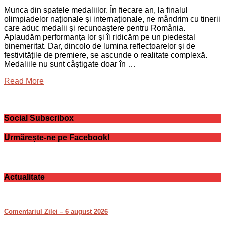
Munca din spatele medaliilor. În fiecare an, la finalul
olimpiadelor naționale și internaționale, ne mândrim cu tinerii
care aduc medalii și recunoaștere pentru România.
Aplaudăm performanța lor și îi ridicăm pe un piedestal
binemeritat. Dar, dincolo de lumina reflectoarelor și de
festivitățile de premiere, se ascunde o realitate complexă.
Medaliile nu sunt câștigate doar în …
Read More
Social Subscribox
Urmărește-ne pe Facebook!
Actualitate
Comentariul Zilei – 6 august 2026