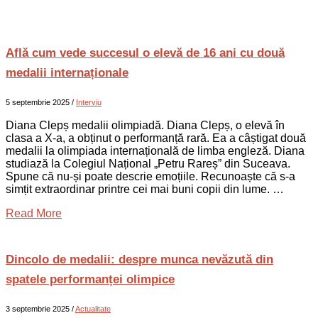
Află cum vede succesul o elevă de 16 ani cu două
medalii internaționale
5 septembrie 2025
/
Interviu
Diana Clepș medalii olimpiadă. Diana Clepș, o elevă în
clasa a X-a, a obținut o performanță rară. Ea a câștigat două
medalii la olimpiada internațională de limba engleză. Diana
studiază la Colegiul Național „Petru Rareș” din Suceava.
Spune că nu-și poate descrie emoțiile. Recunoaște că s-a
simțit extraordinar printre cei mai buni copii din lume. …
Read More
Dincolo de medalii: despre munca nevăzută din
spatele performanței olimpice
3 septembrie 2025
/
Actualitate